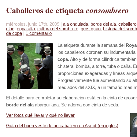
Caballeros de etiqueta
consombrero
miércoles, junio 17th, 2009 |
ala ondulada
,
borde del ala
,
caballero
clac
,
copa alta
,
cultura del sombrero
,
gros grain
,
historia del somb
de copa
|
1 comentario
La etiqueta durante la semana del
Roya
los caballeros coronen su indumentaria
copa
. Alto y de forma cilíndrica tambi
chistera, bomba, a torre, tuba o caña. E
proporciones exageradas y líneas arque
Progresivamente fue aumentando su altu
mediados del sXIX, a un tamaño más 
El detalle para completar su elaboración está en la cinta de grosgr
borde del ala
abarquillada. Se adorna con cinta de seda.
Ver fotos qué llevar y qué no llevar
Guía del buen vestir de un caballero en Ascot (en inglés)