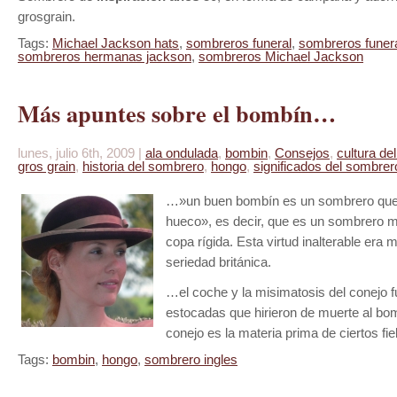
grosgrain.
Tags:
Michael Jackson hats
,
sombreros funeral
,
sombreros funer
sombreros hermanas jackson
,
sombreros Michael Jackson
Más apuntes sobre el bombín…
lunes, julio 6th, 2009 |
ala ondulada
,
bombin
,
Consejos
,
cultura de
gros grain
,
historia del sombrero
,
hongo
,
significados del sombrer
…»un buen bombín es un sombrero que 
hueco», es decir, que es un sombrero 
copa rígida. Esta virtud inalterable era 
seriedad británica.
…el coche y la misimatosis del conejo f
estocadas que hirieron de muerte al bom
conejo es la materia prima de ciertos fiel
Tags:
bombin
,
hongo
,
sombrero ingles