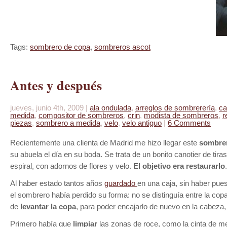
Tags:
sombrero de copa
,
sombreros ascot
Antes y después
jueves, junio 4th, 2009 |
ala ondulada
,
arreglos de sombrerería
,
ca
medida
,
compositor de sombreros
,
crin
,
modista de sombreros
,
r
piezas
,
sombrero a medida
,
velo
,
velo antiguo
|
6 Comments
Recientemente una clienta de Madrid me hizo llegar este
sombrer
su abuela el día en su boda. Se trata de un bonito canotier de tira
espiral, con adornos de flores y velo.
El objetivo era restaurarlo
.
Al haber estado tantos años
guardado
en una caja, sin haber pue
el sombrero había perdido su forma: no se distinguía entre la copa 
de
levantar la copa
, para poder encajarlo de nuevo en la cabeza
Primero había que
limpiar
las zonas de roce, como la cinta de m