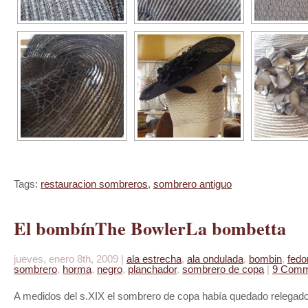
Tags:
restauracion sombreros
,
sombrero antiguo
El bombín
The Bowler
La bombetta
jueves, enero 8th, 2009 |
ala estrecha
,
ala ondulada
,
bombin
,
fedo
sombrero
,
horma
,
negro
,
planchador
,
sombrero de copa
|
9 Comm
A medidos del s.XIX el sombrero de copa había quedado relegad