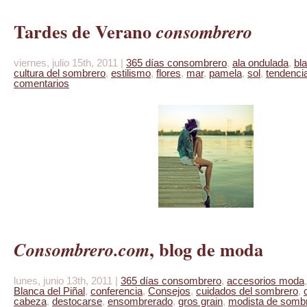
Tardes de Verano
consombrero
viernes, julio 15th, 2011 |
365 días consombrero
,
ala ondulada
,
bl
cultura del sombrero
,
estilismo
,
flores
,
mar
,
pamela
,
sol
,
tendenci
comentarios
, blog de moda
Consombrero.com
lunes, junio 13th, 2011 |
365 días consombrero
,
accesorios moda
Blanca del Piñal
,
conferencia
,
Consejos
,
cuidados del sombrero
,
cabeza
,
destocarse
,
ensombrerado
,
gros grain
,
modista de somb