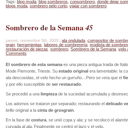
Tags:
blog moda
,
blog sombreros
,
consombrero
,
donde dejar som
blogs moda
,
sombrero pelo corto
,
viajar con sombrero
Sombrero de la Semana
45
jueves, noviembre 5th, 2009 |
ala ondulada
,
compositor de sombr
grain
,
herramientas
,
labores de sombrerería
,
modista de sombrer
restauración de piezas
,
sombrero
,
Sombrero de la Semana
,
velo 
Comments
El sombrero de esta semana
es una pieza antigua traida de Itali
Mode Piemonte, Trieste. Su
estado original
era lamentable: la c
ala descosidas, el velo hecho un gurruño…Pero se veía que el
fie
y por ello susceptible de
ser restaurado
.
Se procedió a una
limpieza
de la suciedad acumulada y desinsec
Los adornos se trataron por separado; restaurando el
delicado ve
brillo original a la
cinta de grosgrain
.
En la fase de
costura
, se unió copa y ala; y se recolocó el alamb
curvada al ala. Finalmente se centró el lazo y el velo.