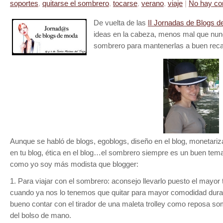
soportes
,
quitarse el sombrero
,
tocarse
,
verano
,
viaje
|
No hay co
De vuelta de las
II Jornadas de Blogs 
ideas en la cabeza, menos mal que nun
sombrero para mantenerlas a buen rec
Aunque se habló de blogs, egoblogs, diseño en el blog, monetarizar
en tu blog, ética en el blog…el sombrero siempre es un buen tem
como yo soy más modista que blogger:
1. Para viajar con el sombrero: aconsejo llevarlo puesto el mayor 
cuando ya nos lo tenemos que quitar para mayor comodidad duran
bueno contar con el tirador de una maleta trolley como reposa s
del bolso de mano.