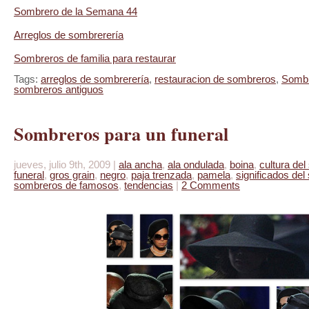
Sombrero de la Semana 44
Arreglos de sombrerería
Sombreros de familia para restaurar
Tags:
arreglos de sombrerería
,
restauracion de sombreros
,
Sombr
sombreros antiguos
Sombreros para un funeral
jueves, julio 9th, 2009 |
ala ancha
,
ala ondulada
,
boina
,
cultura de
funeral
,
gros grain
,
negro
,
paja trenzada
,
pamela
,
significados de
sombreros de famosos
,
tendencias
|
2 Comments