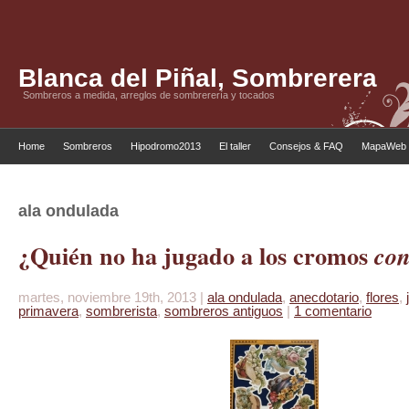
Blanca del Piñal, Sombrerera
Sombreros a medida, arreglos de sombrerería y tocados
Home
Sombreros
Hipodromo2013
El taller
Consejos & FAQ
MapaWeb
ala ondulada
¿Quién no ha jugado a los cromos
co
martes, noviembre 19th, 2013 |
ala ondulada
,
anecdotario
,
flores
,
primavera
,
sombrerista
,
sombreros antiguos
|
1 comentario