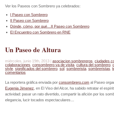
Ver los Paseos con Sombrero ya celebrados:
I Paseo con Sombrero
II Paseo con Sombrero
Dónde, cómo, por qué…II Paseo con Sombrero
El Encuentro con Sombrero en RNE
Un Paseo de Altura
miércoles, junio 19th, 2013 |
asociacion sombrereros
,
ciudades c
colaboraciones
,
consombrero va de visita
,
cultura del sombrero
,
style
,
significados del sombrero
,
sol
,
sombrerista
,
sombreristas
,
comentarios
La reportera gráfica enviada por
consombrero.com
al Paseo orga
Eugenia Jimenez
, en El Viso del Alcor, ha sabido retratar el espíri
actividad: pasar un rato divertido, compartir la afición por los som
elegancia, lucir tocados espectaculares…