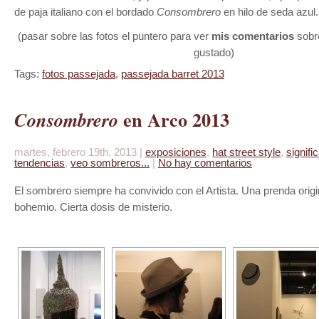
de paja italiano con el bordado
Consombrero
en hilo de seda azul.
(pasar sobre las fotos el puntero para ver
mis comentarios
sobr
gustado)
Tags:
fotos passejada
,
passejada barret 2013
en Arco 2013
Consombrero
martes, febrero 19th, 2013 |
exposiciones
,
hat street style
,
signif
tendencias
,
veo sombreros...
|
No hay comentarios
El sombrero siempre ha convivido con el Artista. Una prenda origi
bohemio. Cierta dosis de misterio.