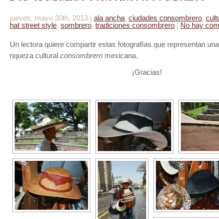
jueves, mayo 30th, 2013 |
ala ancha
,
ciudades consombrero
,
cult
hat street style
,
sombrero
,
tradiciones consombrero
|
No hay com
Un lectora quiere compartir estas fotografías que representan un
riqueza cultural
consombrero
mexicana.
¡Gracias!