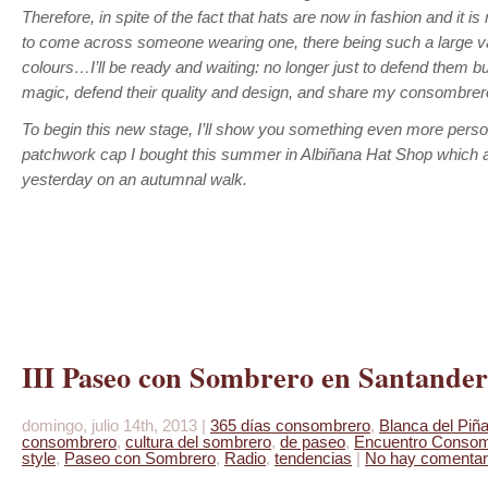
Therefore, in spite of the fact that hats are now in fashion and it is
to come across someone wearing one, there being such a large v
colours…I’ll be ready and waiting: no longer just to defend them bu
magic, defend their quality and design, and share my consombrero 
To begin this new stage, I’ll show you something even more person
patchwork cap I bought this summer in Albiñana Hat Shop whic
yesterday on an autumnal walk.
III Paseo con Sombrero en Santander
domingo, julio 14th, 2013 |
365 días consombrero
,
Blanca del Piña
consombrero
,
cultura del sombrero
,
de paseo
,
Encuentro Consom
style
,
Paseo con Sombrero
,
Radio
,
tendencias
|
No hay comentar