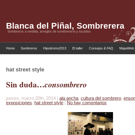
Blanca del Piñal, Sombrerera
Sombreros a medida, arreglos de sombrerería y tocados
Home
Sombreros
Hipodromo2013
El taller
Consejos & FAQ
MapaWeb
hat street style
Sin duda…
consombrero
jueves, marzo 20th, 2014 |
ala ancha
,
cultura del sombrero
,
enso
exposiciones
,
hat street style
|
No hay comentarios