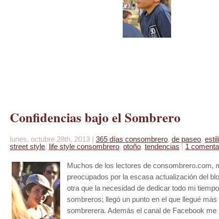
Confidencias bajo el Sombrero
lunes, octubre 28th, 2013 |
365 días consombrero
,
de paseo
,
esti
street style
,
life style consombrero
,
otoño
,
tendencias
|
1 comenta
Muchos de los lectores de consombrero.com, m
preocupados por la escasa actualización del bl
otra que la necesidad de dedicar todo mi tiempo
sombreros; llegó un punto en el que llegué más
sombrerera. Además el canal de Facebook me 