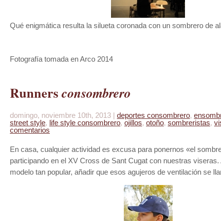
Qué enigmática resulta la silueta coronada con un sombrero de 
Fotografía tomada en Arco 2014
Runners
consombrero
domingo, noviembre 10th, 2013 |
deportes consombrero
,
ensomb
street style
,
life style consombrero
,
ojillos
,
otoño
,
sombreristas
,
vi
comentarios
En casa, cualquier actividad es excusa para ponernos «el sombre
participando en el XV Cross de Sant Cugat con nuestras viseras. A
modelo tan popular, añadir que esos agujeros de ventilación se lla