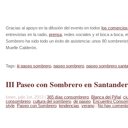
Gracias al apoyo en la difusión del evento en todos
los comercios
entrevistas en la radio,
prensa
, redes sociales y el boca a boca, e
Sombrero ha sido todo un éxito de asistencia: unos 80 sombreris
Muelle Calderón.
Tags:
iii paseo sombrero
,
paseo sombrero
,
paseo sombrero sant
III Paseo con Sombrero en Santander
lunes, julio 1st, 2013 |
365 días consombrero
,
Blanca del Piñal
,
ci
consombrero
,
cultura del sombrero
,
de paseo
,
Encuentro Consom
style
,
Paseo con Sombrero
,
tendencias
,
verano
|
No hay comenta