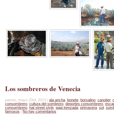
Los sombreros de Venecia
jueves, mayo 23rd, 2013 |
ala ancha
,
bonete
,
borsalino
,
canotier
,
consombrero
,
cultura del sombrero
,
deportes consombrero
,
esca
consombrero
,
hat street style
,
paja trenzada
,
primavera
,
sol
,
somb
famosos
|
No hay comentarios