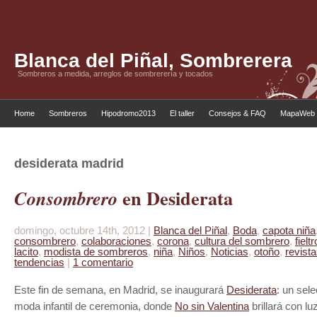
Blanca del Piñal, Sombrerera
Sombreros a medida, arreglos de sombrerería y tocados
Home
Sombreros
Hipodromo2013
El taller
Consejos & FAQ
MapaWeb
desiderata madrid
en Desiderata
Consombrero
domingo, octubre 14th, 2012 |
Blanca del Piñal
,
Boda
,
capota niña
consombrero
,
colaboraciones
,
corona
,
cultura del sombrero
,
fieltr
lacito
,
modista de sombreros
,
niña
,
Niños
,
Noticias
,
otoño
,
revist
tendencias
|
1 comentario
Este fin de semana, en Madrid, se inaugurará
Desiderata
: un sel
moda infantil de ceremonia, donde
No sin Valentina
brillará con lu