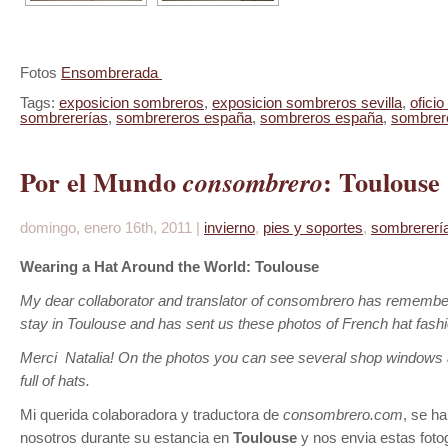
Fotos
Ensombrerada
Tags:
exposicion sombreros
,
exposicion sombreros sevilla
,
ofici
sombrererías
,
sombrereros españa
,
sombreros españa
,
sombrero
Por el Mundo
: Toulouse
consombrero
domingo, enero 16th, 2011 |
invierno
,
pies y soportes
,
sombrererí
Wearing a Hat Around the World: Toulouse
My dear collaborator and translator of consombrero has remembe
stay in Toulouse and has sent us these photos of French hat fashi
Merci Natalia! On the photos you can see several shop windows 
full of hats.
Mi querida colaboradora y traductora de
consombrero.com
, se h
nosotros durante su estancia en
Toulouse
y nos envia estas foto