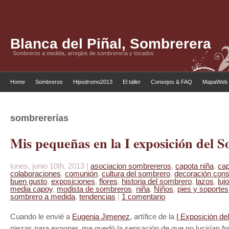
Blanca del Piñal, Sombrerera
Sombreros a medida, arreglos de sombrerería y tocados
Home
Sombreros
Hipodromo2013
El taller
Consejos & FAQ
MapaWeb
sombrererías
Mis pequeñas en la I exposición del 
lunes, junio 10th, 2013 |
asociacion sombrereros
,
capota niña
,
cap
colaboraciones
,
comunión
,
cultura del sombrero
,
decoración con
buen gusto
,
exposiciones
,
flores
,
historia del sombrero
,
lazos
,
lujo
media capoy
,
modista de sombreros
,
niña
,
Niños
,
pies y soportes
sombrero a medida
,
tendencias
|
1 comentario
Cuando le envié a
Eugenia Jimenez
, artífice de la
I Exposición d
piezas para exponer, me quedó la sensación de que no lucirían fre