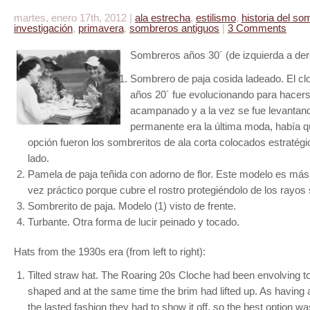
martes, enero 17th, 2012 |
ala estrecha
,
estilismo
,
historia del so
investigación
,
primavera
,
sombreros antiguos
|
3 Comments
Sombreros años 30´ (de izquierda a der
Sombrero de paja cosida ladeado. El cl
años 20´ fue evolucionando para hace
acampanado y a la vez se fue levantand
permanente era la última moda, había que
opción fueron los sombreritos de ala corta colocados estraté
lado.
Pamela de paja teñida con adorno de flor. Este modelo es más
vez práctico porque cubre el rostro protegiéndolo de los rayos 
Sombrerito de paja. Modelo (1) visto de frente.
Turbante. Otra forma de lucir peinado y tocado.
Hats from the 1930s era (from left to right):
Tilted straw hat. The Roaring 20s Cloche had been envolving 
shaped and at the same time the brim had lifted up. As havin
the lasted fashion they had to show it off, so the best option w