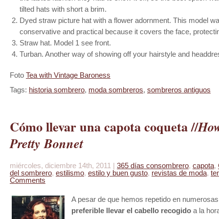
tilted hats with short a brim.
Dyed straw picture hat with a flower adornment. This model w
conservative and practical because it covers the face, protecti
Straw hat. Model 1 see front.
Turban. Another way of showing off your hairstyle and headdre
Foto
Tea with Vintage Baroness
Tags:
historia sombrero
,
moda sombreros
,
sombreros antiguos
Cómo llevar una capota coqueta //
How
Pretty Bonnet
miércoles, diciembre 14th, 2011 |
365 días consombrero
,
capota
,
del sombrero
,
estilismo
,
estilo y buen gusto
,
revistas de moda
,
te
Comments
A pesar de que hemos repetido en numerosa
preferible llevar el cabello recogido
a la hor