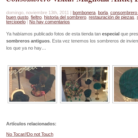
domingo, noviembre 13th, 2011 |
bombonera
,
borla
,
consombrero v
buen gusto
,
fieltro
,
historia del sombrero
,
restauración de piezas
,
terciopelo
|
No hay comentarios
Ya habíamos publicado fotos de esta tienda tan
especial
que pres
sombreros antiguos
. Esta vez tenemos los sombreros de invier
los que ya no hay…
Artículos relacionados:
No Tocar//Do not Touch