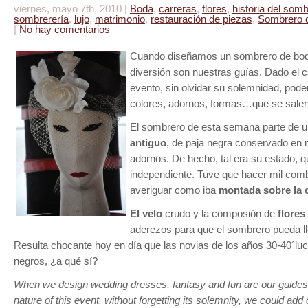
viernes, mayo 7th, 2010 |
Boda
,
carreras
,
flores
,
historia del som
sombrerería
,
lujo
,
matrimonio
,
restauración de piezas
,
Sombrero 
|
No hay comentarios
Cuando diseñamos un sombrero de boda,
diversión son nuestras guías. Dado el ca
evento, sin olvidar su solemnidad, pod
colores, adornos, formas…que se salen 
El sombrero de esta semana parte de 
antiguo
, de paja negra conservado en 
adornos. De hecho, tal era su estado, q
independiente. Tuve que hacer mil com
averiguar como iba
montada sobre la 
El velo
crudo y la composión de
flores
aderezos para que el sombrero pueda lle
Resulta chocante hoy en día que las novias de los años 30-40´lu
negros, ¿a qué sí?
When we design wedding dresses, fantasy and fun are our guides.
nature of this event, without forgetting its solemnity, we could ad