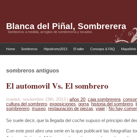
Blanca del Piñal, Sombrerera
Sombreros a medida, arreglos de sombrerería y tocados
Home
Sombreros
Hipodromo2013
El taller
Consejos & FAQ
MapaWeb
sombreros antiguos
El automovil Vs. El sombrero
martes, noviembre 19th, 2013 |
años 20
,
caja sombrerera
,
consom
cultura del sombrero
,
exposiciones
,
gorra
,
historia del sombrero
,
sombrerero
,
museo
,
restauración de piezas
,
viaje
|
No hay comen
Se suele decir, que la llegada del coche supuso el principio del 
Con este post abro una serie en la que publicaré las fotografías