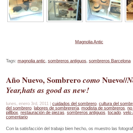
Magnolia Antic
Tags:
magnolia antic
,
sombreros antiguos
,
sombreros Barcelona
Año Nuevo, Sombrero
Nuevo//
como
N
Year,hats as good as new!
lunes, enero 3rd, 2011 |
cuidados del sombrero
,
cultura del sombr
del sombrero
,
labores de sombrerería
,
modista de sombreros
,
no 
pillbox
,
restauración de piezas
,
sombreros antiguos
,
tocado
,
velo 
comentario
Con la satisfacción del trabajo bien hecho, os muestro las fotogra