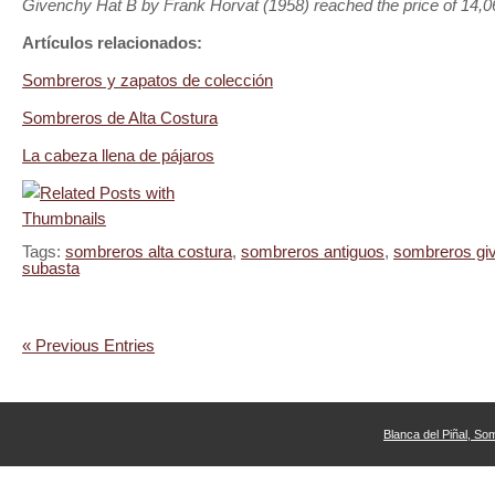
Givenchy Hat B by Frank Horvat (1958) reached the price of 14,0
Artículos relacionados:
Sombreros y zapatos de colección
Sombreros de Alta Costura
La cabeza llena de pájaros
Tags:
sombreros alta costura
,
sombreros antiguos
,
sombreros gi
subasta
« Previous Entries
Blanca del Piñal, So