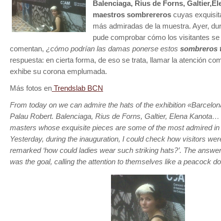
Balenciaga, Rius de Forns, Galtier,E
maestros sombrereros
cuyas exquisit
más admiradas de la muestra. Ayer, dur
pude comprobar cómo los visitantes se
comentan,
¿cómo podrían las damas ponerse estos
sombreros t
respuesta: en cierta forma, de eso se trata, llamar la atención co
exhibe su corona emplumada.
Más fotos en
Trendslab BCN
From today on we can admire the hats of the exhibition «Barcelon
Palau Robert. Balenciaga, Rius de Forns, Galtier, Elena Kanota…
masters whose exquisite pieces are some of the most admired in t
Yesterday, during the inauguration, I could check how visitors we
remarked ‘how could ladies wear such striking hats?’. The answer
was the goal, calling the attention to themselves like a peacock d