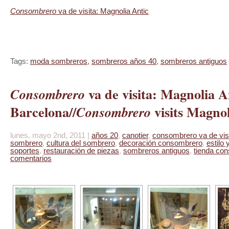
Consombrero
va de visita: Magnolia Antic
Tags:
moda sombreros
,
sombreros años 40
,
sombreros antiguos
va de visita: Magnolia A
Consombrero
Barcelona//
visits Magnol
Consombrero
lunes, mayo 2nd, 2011 |
años 20
,
canotier
,
consombrero va de vis
sombrero
,
cultura del sombrero
,
decoración consombrero
,
estilo
soportes
,
restauración de piezas
,
sombreros antiguos
,
tienda co
comentarios