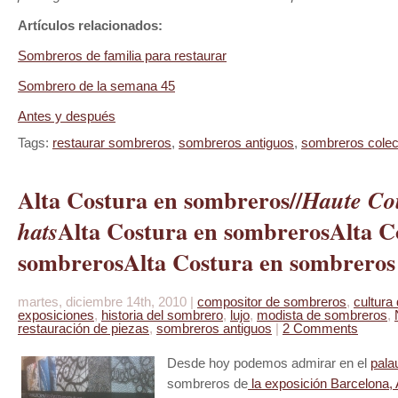
Artículos relacionados:
Sombreros de familia para restaurar
Sombrero de la semana 45
Antes y después
Tags:
restaurar sombreros
,
sombreros antiguos
,
sombreros colec
Alta Costura en sombreros//
Haute Cou
Alta Costura en sombreros
Alta C
hats
sombreros
Alta Costura en sombreros
martes, diciembre 14th, 2010 |
compositor de sombreros
,
cultura
exposiciones
,
historia del sombrero
,
lujo
,
modista de sombreros
,
restauración de piezas
,
sombreros antiguos
|
2 Comments
Desde hoy podemos admirar en el
pala
sombreros de
la exposición Barcelona, 