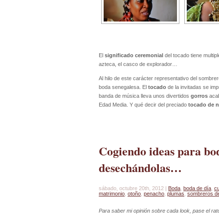
El
significado ceremonial
del tocado tiene multipl
azteca, el casco de explorador…
Al hilo de este carácter representativo del sombr
boda senegalesa. El
tocado
de la invitadas se im
banda de música lleva unos divertidos
gorros
acab
Edad Media. Y qué decir del preciado
tocado de n
Cogiendo ideas para bo
desechándolas…
sábado, octubre 20th, 2012 |
Boda
,
boda de día
,
cu
matrimonio
,
otoño
,
penacho
,
plumas
,
sombreros d
Para saber mi opinión sobre cada look, pase el rat