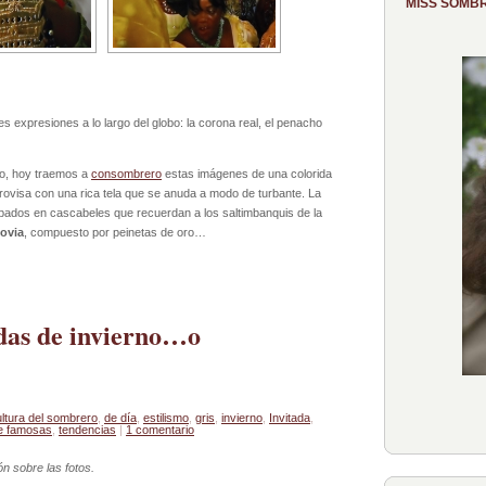
MISS SOMB
es expresiones a lo largo del globo: la corona real, el penacho
ero, hoy traemos a
consombrero
estas imágenes de una colorida
provisa con una rica tela que se anuda a modo de turbante. La
ados en cascabeles que recuerdan a los saltimbanquis de la
ovia
, compuesto por peinetas de oro…
das de invierno…o
ltura del sombrero
,
de día
,
estilismo
,
gris
,
invierno
,
Invitada
,
e famosas
,
tendencias
|
1 comentario
ón sobre las fotos.