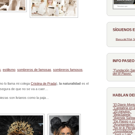
SÍGUENOS 
Blanca del Piñal,
INFO PASE
s
,
estilismo
,
sombreros de famosas
,
sombreros famosos
,
"Fundación San
del III Paseo"
o lo llama mi colega
Cristina de Prada
),
la naturalidad
es el
y segura de que no se va a caer…
HABLAN DE
piezas son livianos como la paja…
"El Diario Mon
"Cantabria en 
"20 minutos"
"BelaSabela"
"Agenda Santa
"De Paseo y c
"Ayuntamiento 
"No te lo Pierd
"JovenManía"
"Josh y Lola"