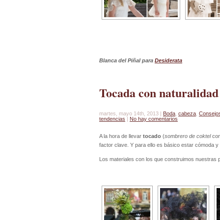
Blanca del Piñal para
Desiderata
Tocada con naturalidad
martes, mayo 14th, 2013 |
Boda
,
cabeza
,
Consejo
tendencias
|
No hay comentarios
A la hora de llevar
tocado
(
sombrero de coktel
com
factor clave. Y para ello es básico estar cómoda 
Los materiales con los que construimos nuestras 