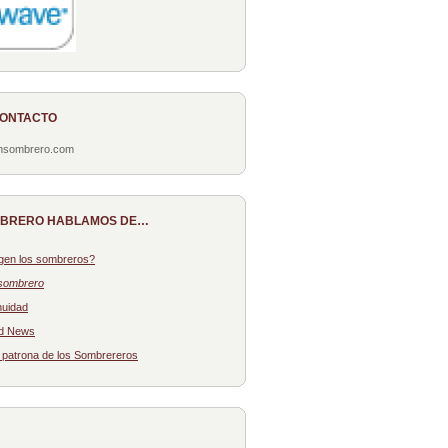
CONTACTO
onsombrero.com
MBRERO HABLAMOS DE…
gen los sombreros?
sombrero
nuidad
d News
: patrona de los Sombrereros