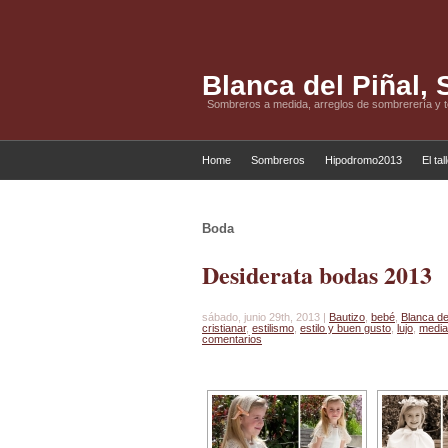
Blanca del Piñal,
Sombreros a medida, arreglos de sombrerería y 
Home
Sombreros
Hipodromo2013
El tal
Boda
Desiderata bodas 2013
sábado, junio 29th, 2013 |
Bautizo
,
bebé
,
Blanca de
cristianar
,
estilismo
,
estilo y buen gusto
,
lujo
,
media
comentarios