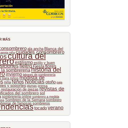
R MÁS
 consombrero
Blanca del
ala ancha
ciudades consombrero
capota niña
cultura del
os
rero
estilismo
estilo y buen
siciones
fieltro
flores
Fiesta
historia del
e la sombrereria
ro
invierno
labores de sombrerería
modista de
 para niños
Noticias
os
Niños
otoño
niña
paja
pies y soportes
plumas
prensa
revistas de
a
restauración de piezas
ificados del sombrero
sol
a
sombrerería online
sombrero a medida
Sombrero de la Semana
sombrero
opa
breros de famosas
sombreros
endencias
verano
tocado