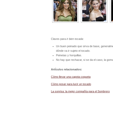
Claves para
ir bien tocada:
Un buen peinado que sirva de base, generalme
dónde va ir sujeto el tocado.
Peinetas y horquillas.
No hay que rechazar, si se da el caso, la goma
Artículos relacionados:
Cómo llevar una capota coqueta
Cómo posar para lucir un tocado
La sonrisa: la mejor compañía para el Sombrero