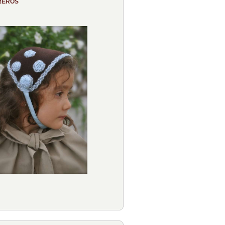
REROS