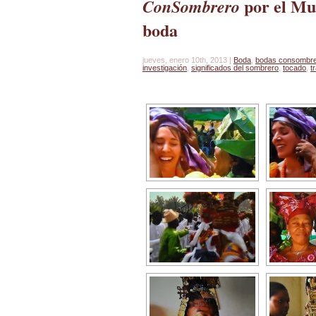
por el Mu
ConSombrero
boda
jueves, enero 10th, 2013 |
Boda
,
bodas consombr
investigación
,
significados del sombrero
,
tocado
,
t