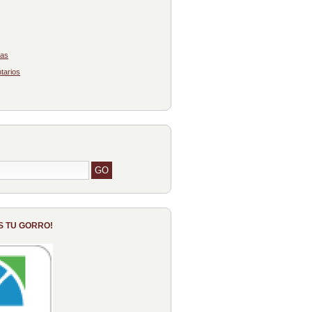
das
tarios
S TU GORRO!