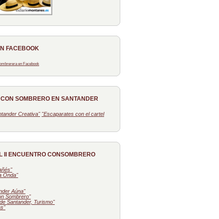
EN FACEBOOK
 Sombrerera en Facebook
O CON SOMBRERO EN SANTANDER
tander Creativa"
"Escaparates con el cartel
L II ENCUENTRO CONSOMBRERO
tañés"
la Onda"
nder Aúna"
on Sombrero"
de Santander, Turismo"
as"