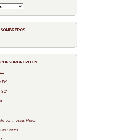
E SOMBREROS…
 CONSOMBRERO EN…
NE"
o TV"
la 1"
a"
blar con… Jesús Mazón”
a los Peques
 I