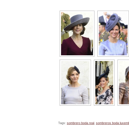
Tags:
sombrero boda real
,
sombreros boda luxem