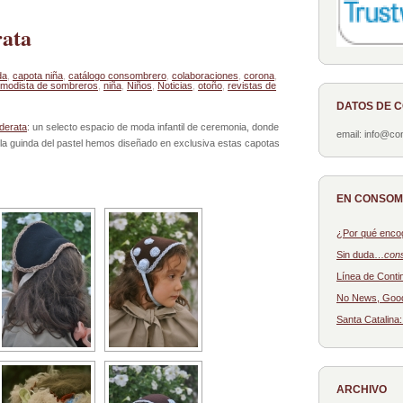
rata
da
,
capota niña
,
catálogo consombrero
,
colaboraciones
,
corona
,
modista de sombreros
,
niña
,
Niños
,
Noticias
,
otoño
,
revistas de
DATOS DE 
derata
: un selecto espacio de moda infantil de ceremonia, donde
email: info@c
r la guinda del pastel hemos diseñado en exclusiva estas capotas
EN CONSO
¿Por qué enco
Sin duda…
con
Línea de Conti
No News, Goo
Santa Catalina
ARCHIVO