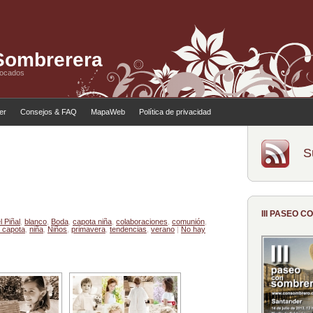
 Sombrerera
tocados
ler
Consejos & FAQ
MapaWeb
Política de privacidad
S
III PASEO 
l Piñal
,
blanco
,
Boda
,
capota niña
,
colaboraciones
,
comunión
,
 capota
,
niña
,
Niños
,
primavera
,
tendencias
,
verano
|
No hay