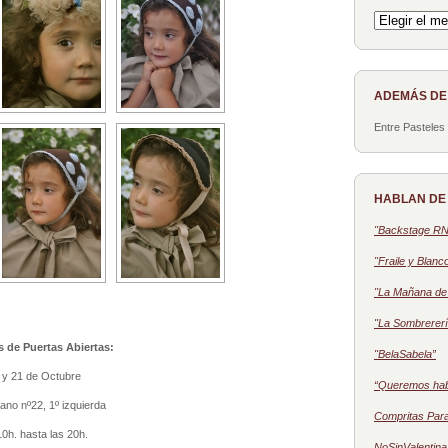
Archivo
ADEMÁS D
Entre Pasteles
HABLAN DE
"Backstage R
"Fraile y Blanc
"La Mañana de 
"La Sombrererí
 de Puertas Abiertas:
"BelaSabela”
 y 21 de Octubre
“Queremos ha
ano nº22, 1º izquierda
Compritas Par
0h. hasta las 20h.
NoSinValentina