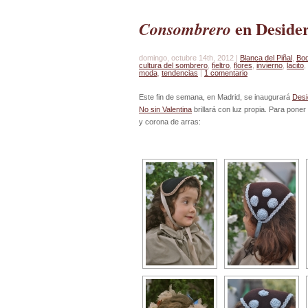
en Deside
Consombrero
domingo, octubre 14th, 2012 |
Blanca del Piñal
,
Bo
cultura del sombrero
,
fieltro
,
flores
,
invierno
,
lacito
,
moda
,
tendencias
|
1 comentario
Este fin de semana, en Madrid, se inaugurará
Desi
No sin Valentina
brillará con luz propia. Para pone
y corona de arras: