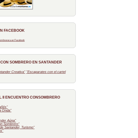
EN FACEBOOK
 Sombrerera en Facebook
O CON SOMBRERO EN SANTANDER
tander Creativa"
"Escaparates con el cartel
L II ENCUENTRO CONSOMBRERO
tañés"
la Onda"
nder Aúna"
on Sombrero"
de Santander, Turismo"
as"