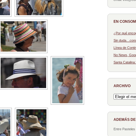
EN CONSO
¿Por qué enco
Sin duda…
con
Línea de Conti
No News, Goo
Santa Catalina
ARCHIVO
Archivo
ADEMÁS D
Entre Pasteles