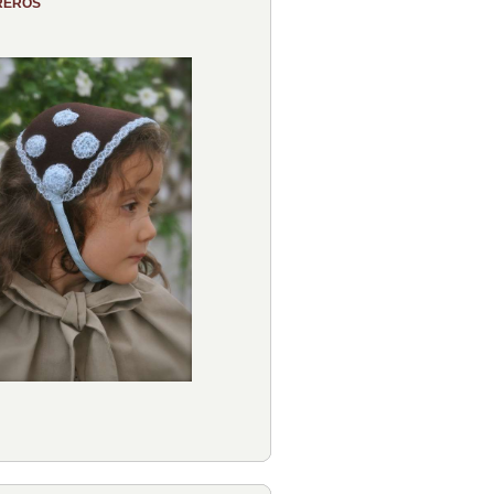
REROS