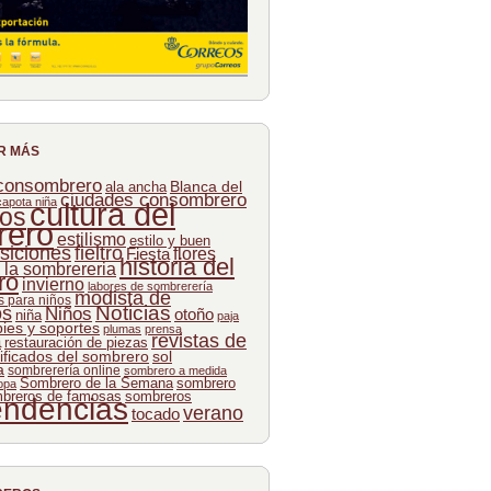
R MÁS
 consombrero
Blanca del
ala ancha
ciudades consombrero
capota niña
cultura del
os
rero
estilismo
estilo y buen
siciones
fieltro
flores
Fiesta
historia del
e la sombrereria
ro
invierno
labores de sombrerería
modista de
 para niños
Noticias
os
Niños
otoño
niña
paja
pies y soportes
plumas
prensa
revistas de
a
restauración de piezas
ificados del sombrero
sol
a
sombrerería online
sombrero a medida
Sombrero de la Semana
sombrero
opa
breros de famosas
sombreros
endencias
verano
tocado