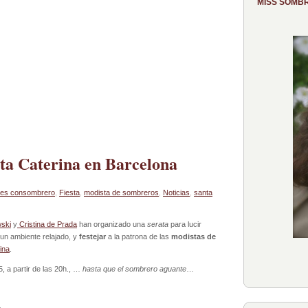
MISS SOMB
ta Caterina en Barcelona
des consombrero
,
Fiesta
,
modista de sombreros
,
Noticias
,
santa
ski
y
Cristina de Prada
han organizado una
serata
para lucir
un ambiente relajado, y
festejar
a la patrona de las
modistas de
ina
.
, a partir de las 20h., …
hasta que el sombrero aguante
…