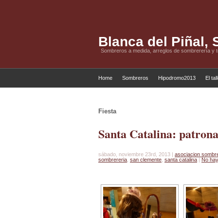
Blanca del Piñal,
Sombreros a medida, arreglos de sombrerería y 
Home
Sombreros
Hipodromo2013
El tal
Fiesta
Santa Catalina: patron
sábado, noviembre 23rd, 2013 |
asociacion sombr
sombrereria
,
san clemente
,
santa catalina
|
No hay