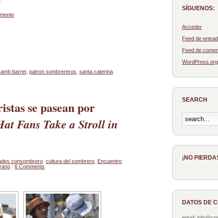
:
SÍGUENOS:
emente
Acceder
Feed de entra
Feed de comen
WordPress.org
t amb barret
,
patron sombrereros
,
santa caterina
SEARCH
istas se pasean por
at Fans Take a Stroll in
¡NO PIERDA
ades consombrero
,
cultura del sombrero
,
Encuentro
rano
|
6 Comments
DATOS DE 
email: info@c