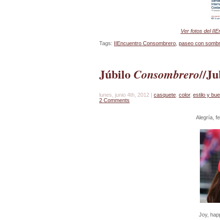
Ver fotos del II
Tags:
IIEncuentro Consombrero
,
paseo con somb
Júbilo
//Ju
Consombrero
lunes, junio 4th, 2012 |
casquete
,
color
,
estilo y bu
2 Comments
Alegría, f
Joy, hap