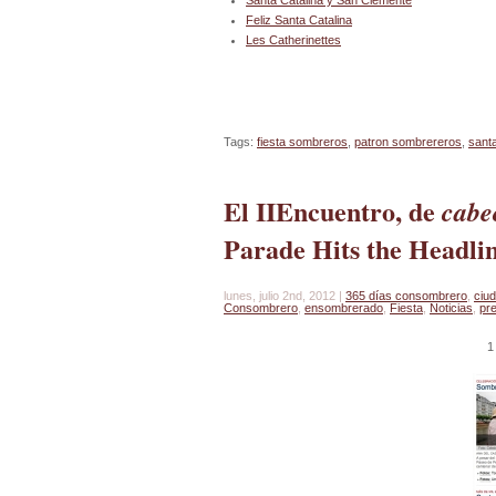
Santa Catalina y San Clemente
Feliz Sant
a Catalina
Les Catherinettes
Tags:
fiesta sombreros
,
patron sombrereros
,
santa
El IIEncuentro, de
cabe
Parade Hits the Headli
lunes, julio 2nd, 2012 |
365 días consombrero
,
ciu
Consombrero
,
ensombrerado
,
Fiesta
,
Noticias
,
pr
1