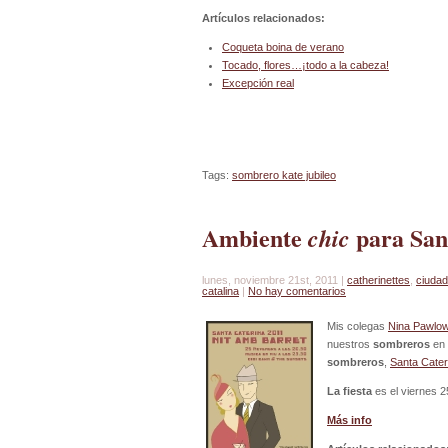
Artículos relacionados:
Coqueta boina de verano
Tocado, flores…¡todo a la cabeza!
Excepción real
Tags:
sombrero kate jubileo
Ambiente
para San
chic
lunes, noviembre 21st, 2011 |
catherinettes
,
ciuda
catalina
|
No hay comentarios
Mis colegas
Nina Pawlow
nuestros
sombreros
en 
sombreros
,
Santa Cater
La fiesta
es el viernes 25
Más info