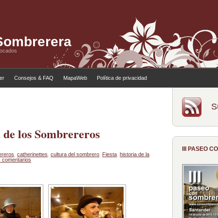
 Sombrerera
tocados
ler
Consejos & FAQ
MapaWeb
Política de privacidad
S
a de los Sombrereros
III PASEO 
ereros
,
catherinettes
,
cultura del sombrero
,
Fiesta
,
historia de la
 comentarios