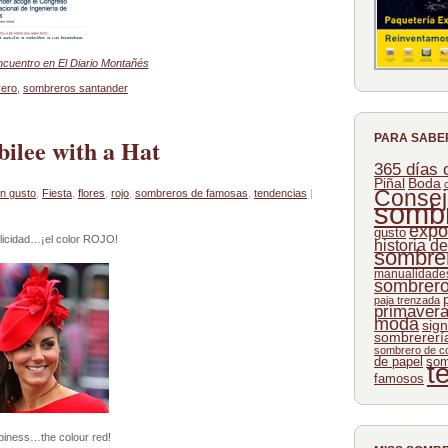
Encuentro en El Diario Montañés
rero
,
sombreros santander
PARA SABE
bilee with a Hat
365 días
Piñal
Boda
Consej
en gusto
,
Fiesta
,
flores
,
rojo
,
sombreros de famosas
,
tendencias
|
somb
expo
gusto
elicidad…¡el color ROJO!
historia d
sombre
manualidades
sombrer
paja trenzada
primaver
moda
sign
sombrererí
sombrero de c
de papel
som
t
famosos
piness…the colour red!