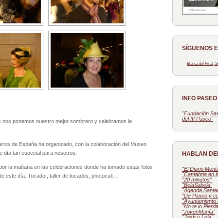
SÍGUENOS 
Blanca del Piñal,
INFO PASE
"Fundación San
del III Paseo"
s nos ponemos nuestro mejor sombrero y celebramos la
reros de España ha organizado, con la colaboración del Museo
te día tan especial para nosotros.
HABLAN DE
or la mañana en las celebraciones donde ha tomado estas fotos
"El Diario Mon
"Cantabria en 
e este día: Tocador, taller de tocados, photocall…
"20 minutos"
"BelaSabela"
"Agenda Santa
"De Paseo y c
"Ayuntamiento 
"No te lo Pierd
"JovenManía"
"Josh y Lola"