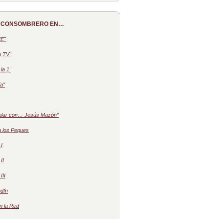
 CONSOMBRERO EN…
NE"
o TV"
la 1"
a"
blar con… Jesús Mazón”
a los Peques
 I
II
III
dIn
n la Red