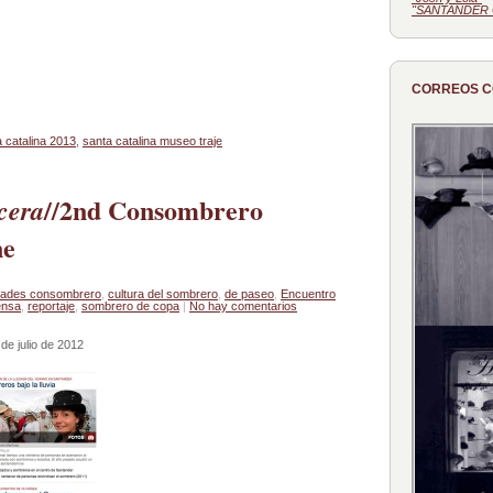
"SANTANDER 
CORREOS 
 catalina 2013
,
santa catalina museo traje
//2nd Consombrero
cera
ne
dades consombrero
,
cultura del sombrero
,
de paseo
,
Encuentro
ensa
,
reportaje
,
sombrero de copa
|
No hay comentarios
 de julio de 2012