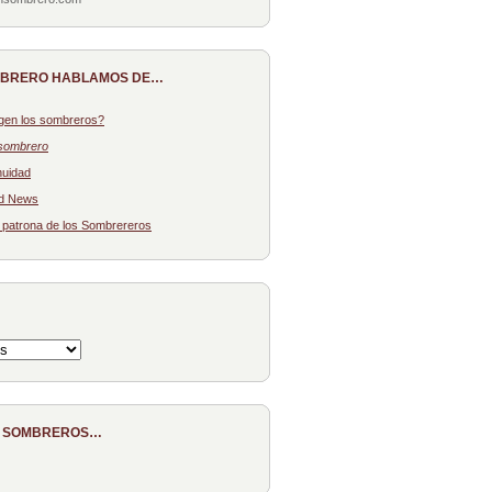
MBRERO HABLAMOS DE…
gen los sombreros?
sombrero
nuidad
d News
: patrona de los Sombrereros
E SOMBREROS…