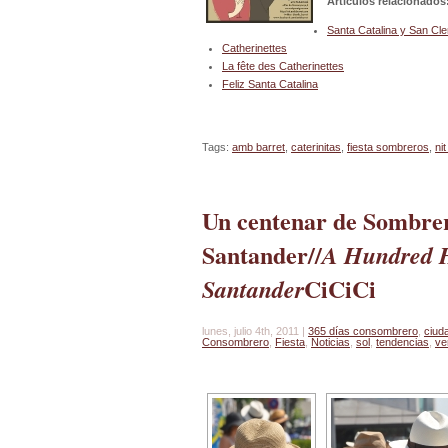
Artículos relacionados
Santa Catalina y San Cl
Catherinettes
La fête des Catherinettes
Feliz Santa Catalina
Tags:
amb barret
,
caterinitas
,
fiesta sombreros
,
ni
Un centenar de Sombrer
Santander//
A Hundred H
Ci
Ci
Ci
Santander
lunes, julio 4th, 2011 |
365 días consombrero
,
ciud
Consombrero
,
Fiesta
,
Noticias
,
sol
,
tendencias
,
ve