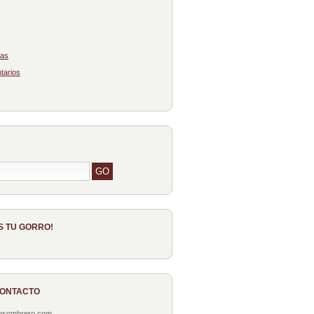
das
tarios
S TU GORRO!
CONTACTO
onsombrero.com