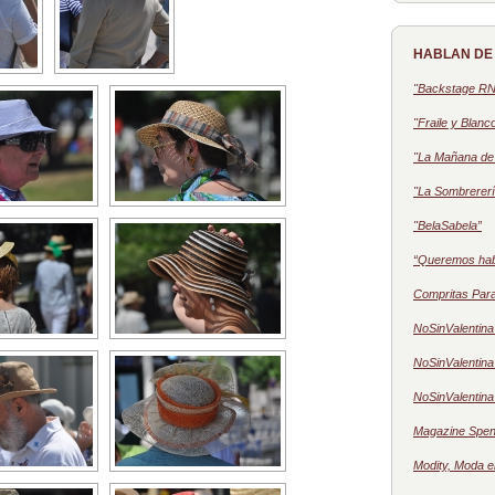
HABLAN DE
"Backstage R
"Fraile y Blanc
"La Mañana de 
"La Sombrererí
"BelaSabela”
“Queremos ha
Compritas Par
NoSinValentina
NoSinValentina 
NoSinValentina 
Magazine Spen
Modity, Moda e