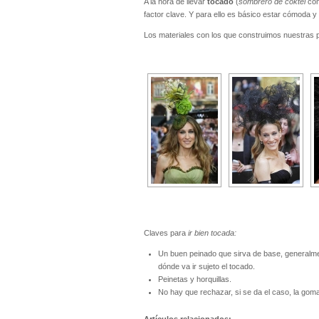
A la hora de llevar
tocado
(
sombrero de coktel
com
factor clave. Y para ello es básico estar cómoda 
Los materiales con los que construimos nuestras 
Claves para
ir bien tocada:
Un buen peinado que sirva de base, generalme
dónde va ir sujeto el tocado.
Peinetas y horquillas.
No hay que rechazar, si se da el caso, la goma