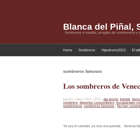
Blanca del Piñal,
Sombreros a medida, arreglos de sombrerería y 
Home
Sombreros
Hipodromo2013
El tal
sombreros famosos
Los sombreros de Venec
jueves, mayo 23rd, 2013 |
ala ancha
,
bonete
,
borsa
sombrero
,
deportes consombrero
,
escaparates c
sombrerería
,
sombreros famosos
|
No hay coment
Ya sea el canotier, ya sea una pamela…Venecia b