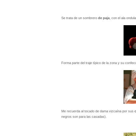
Se trata de un sombrero
de paja
, con el ala ondu
Forma parte del traje típico de la zona y su confe
Me recuerda al tocado de dama vizcaína por sus
negros son para las casadas).