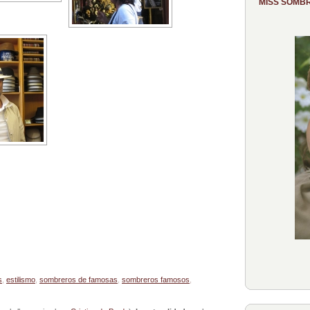
MISS SOMB
s
,
estilismo
,
sombreros de famosas
,
sombreros famosos
,