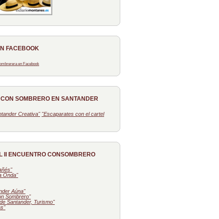
EN FACEBOOK
 Sombrerera en Facebook
O CON SOMBRERO EN SANTANDER
tander Creativa"
"Escaparates con el cartel
L II ENCUENTRO CONSOMBRERO
tañés"
la Onda"
nder Aúna"
on Sombrero"
de Santander, Turismo"
as"