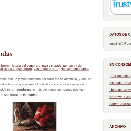
DATOS DE 
email: info@c
ndas
EN CONSO
mbrero
,
historia del sombrero
,
paja trenzada
,
pompón
,
rojo
,
adiciones consombrero
,
veo sombreros...
|
No hay comentarios
¿Por qué enco
dome con un jamón ahumado del suroeste de Alemania, y cuál es
Sin duda…
con
ndo observo que el símbolo identificativo de esta
indicación
egida
es
un sombrero
, o más bien unos pompones que van
Línea de Conti
 un sombrero,
el BollenHut
.
No News, Goo
Santa Catalina
ARCHIVO