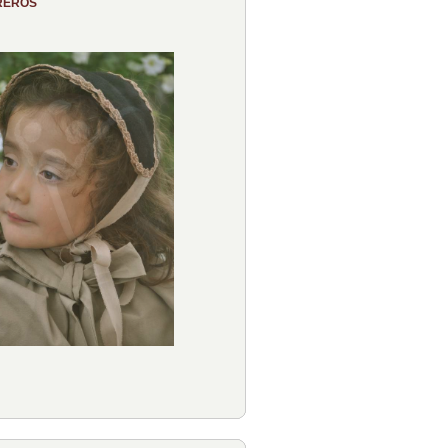
REROS