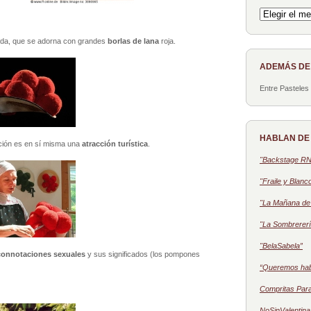
Archivo
lada, que se adorna con grandes
borlas de lana
roja.
ADEMÁS D
Entre Pasteles
HABLAN DE
cción es en sí misma una
atracción turística
.
"Backstage R
"Fraile y Blanc
"La Mañana de 
"La Sombrererí
"BelaSabela”
connotaciones sexuales
y sus significados (los pompones
“Queremos ha
Compritas Par
NoSinValentina