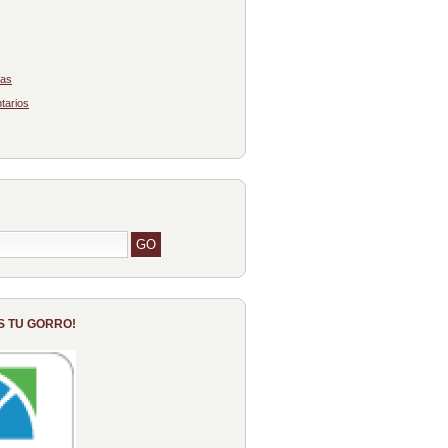
das
tarios
S TU GORRO!