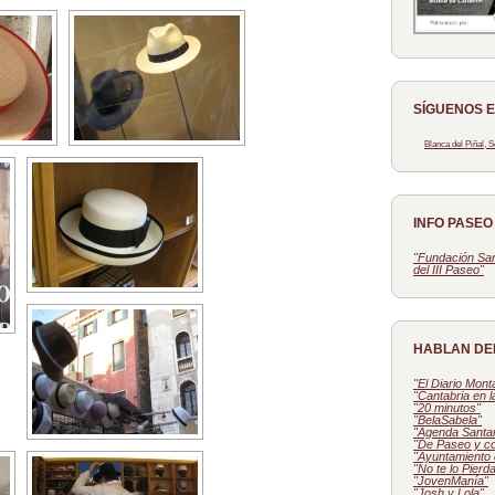
SÍGUENOS 
Blanca del Piñal,
INFO PASE
"Fundación San
del III Paseo"
HABLAN DE
"El Diario Mon
"Cantabria en 
"20 minutos"
"BelaSabela"
"Agenda Santa
"De Paseo y c
"Ayuntamiento 
"No te lo Pierd
"JovenManía"
"Josh y Lola"