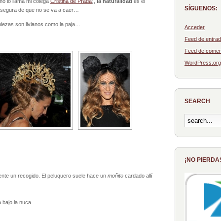
o lo llama mi colega
Cristina de Prada
),
la naturalidad
es el
SÍGUENOS:
y segura de que no se va a caer…
piezas son livianos como la paja…
Acceder
Feed de entra
Feed de comen
WordPress.org
SEARCH
¡NO PIERDA
nte un recogido. El peluquero suele hace un
moñito
cardado allí
 bajo la nuca.