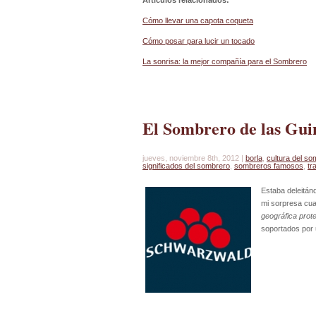
Artículos relacionados:
Cómo llevar una capota coqueta
Cómo posar para lucir un tocado
La sonrisa: la mejor compañía para el Sombrero
El Sombrero de las Gui
jueves, noviembre 8th, 2012 |
borla
,
cultura del so
significados del sombrero
,
sombreros famosos
,
tr
Estaba deleitán
mi sorpresa cua
geográfica prot
soportados por