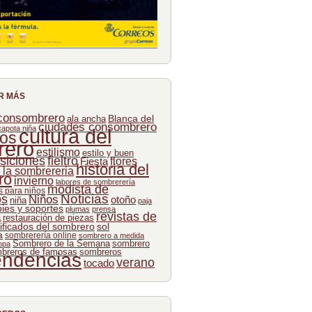
R MÁS
 consombrero
Blanca del
ala ancha
ciudades consombrero
capota niña
cultura del
os
rero
estilismo
estilo y buen
siciones
fieltro
flores
Fiesta
historia del
e la sombrereria
ro
invierno
labores de sombrerería
modista de
 para niños
Noticias
os
Niños
otoño
niña
paja
pies y soportes
plumas
prensa
revistas de
a
restauración de piezas
ificados del sombrero
sol
a
sombrerería online
sombrero a medida
Sombrero de la Semana
sombrero
opa
breros de famosas
sombreros
endencias
verano
tocado