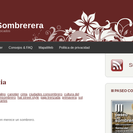
 Sombrerera
tocados
ler
Consejos & FAQ
MapaWeb
Política de privacidad
S
ia
III PASEO 
lino
,
canotier
,
cinta
,
ciudades consombrero
,
cultura del
onsombrero
,
hat street style
,
paja trenzada
,
primavera
,
sol
,
arios
ien merece un sombrero.