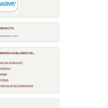
CONTACTO
onsombrero.com
MBRERO HABLAMOS DE…
gen los sombreros?
sombrero
nuidad
d News
: patrona de los Sombrereros