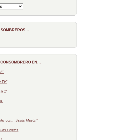
E SOMBREROS…
 CONSOMBRERO EN…
NE"
o TV"
la 1"
a"
blar con… Jesús Mazón”
a los Peques
 I