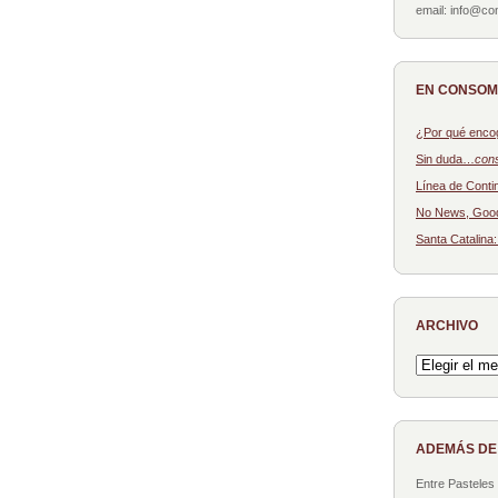
email: info@c
EN CONSO
¿Por qué enco
Sin duda…
con
Línea de Conti
No News, Goo
Santa Catalina
ARCHIVO
Archivo
ADEMÁS D
Entre Pasteles