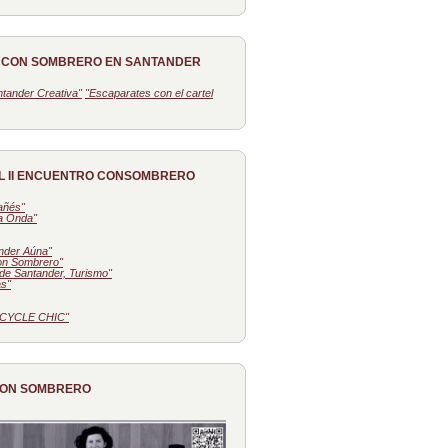
O CON SOMBRERO EN SANTANDER
tander Creativa"
"Escaparates con el cartel
L II ENCUENTRO CONSOMBRERO
tañés"
la Onda"
nder Aúna"
on Sombrero"
de Santander, Turismo"
as"
CYCLE CHIC"
CON SOMBRERO