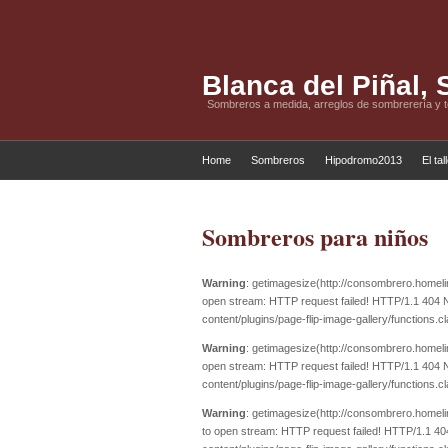
Blanca del Piñal,
Sombreros a medida, arreglos de sombrerería y 
Home
Sombreros
Hipodromo2013
El tal
Sombreros para niños
Warning
: getimagesize(http://consombrero.homeli
open stream: HTTP request failed! HTTP/1.1 404 N
content/plugins/page-flip-image-gallery/functions.c
Warning
: getimagesize(http://consombrero.homeli
open stream: HTTP request failed! HTTP/1.1 404 N
content/plugins/page-flip-image-gallery/functions.c
Warning
: getimagesize(http://consombrero.homeli
to open stream: HTTP request failed! HTTP/1.1 404