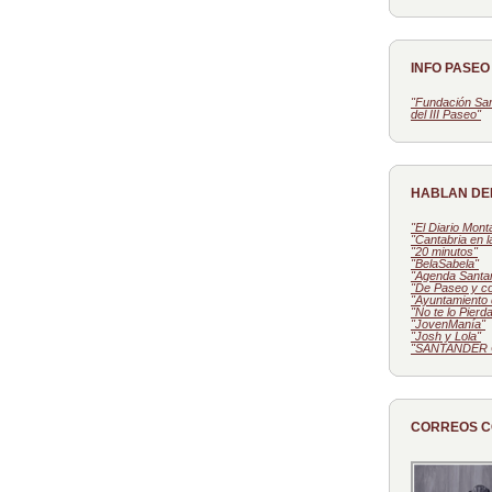
INFO PASE
"Fundación San
del III Paseo"
HABLAN DE
"El Diario Mon
"Cantabria en 
"20 minutos"
"BelaSabela"
"Agenda Santa
"De Paseo y c
"Ayuntamiento 
"No te lo Pierd
"JovenManía"
"Josh y Lola"
"SANTANDER 
CORREOS 