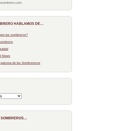
onsombrero.com
MBRERO HABLAMOS DE…
gen los sombreros?
sombrero
nuidad
d News
: patrona de los Sombrereros
E SOMBREROS…