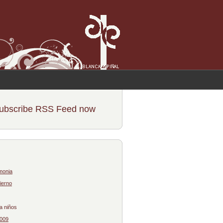
ubscribe RSS Feed now
monia
ierno
a niños
2009