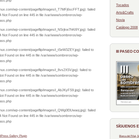
lass.php
Tocados
nux.com/wp-content/pageflip/images/i_T7MFj6scFFT.jpg): failed
Arts&Crafts
 Not Found on line 445 in file /var/www/sombreros/wp-
Novia
lass.php
Catálogo 2008
nux.com/wp-content/pageflip/images/i_NSrjkw7hKt9Y.jpg): failed
 Not Found on line 445 in file /var/www/sombreros/wp-
lass.php
nux.com/wp-content/pageflip/images/i_tSeW3ZEY.jpg): failed to
III PASEO 
ot Found on line 445 in file /var/www/sombreros/wp-
lass.php
nux.com/wp-content/pageflip/images/i_8vs2XSV.jpg): failed to
ot Found on line 445 in file /var/www/sombreros/wp-
lass.php
nux.com/wp-content/pageflip/images/i_AbJKyFS9.jpg): failed to
ot Found on line 445 in file /var/www/sombreros/wp-
lass.php
nux.com/wp-content/pageflip/images/i_QWg0ElUwaoj.jpg): failed
 Not Found on line 445 in file /var/www/sombreros/wp-
lass.php
SÍGUENOS 
Press Gallery Plugin
Blanca del Piñal,