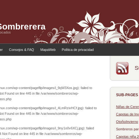
 Sombrerera
tocados
ler
Consejos & FAQ
MapaWeb
Política de privacidad
S
nux.com/wp-content/pageflip/images/i_9qW3Xos.jpg): failed to
ot Found on line 445 in file /var/www/sombreros/wp-
SUB-PAGES
lass.php
Niñas de Cere
nux.com/wp-content/pageflip/images/i_4LmRzixHCf.jpg): failed to
ot Found on line 445 in file /var/www/sombreros/wp-
Capotas de Inv
lass.php
Otoño/invierno
nux.com/wp-content/pageflip/images/i_9ny1o0v6XCj.jpg): failed
Sombreros par
 Not Found on line 445 in file /var/www/sombreros/wp-
Capotas niña 