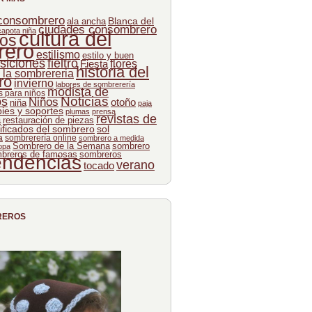
 consombrero
Blanca del
ala ancha
ciudades consombrero
capota niña
cultura del
os
rero
estilismo
estilo y buen
siciones
fieltro
flores
Fiesta
historia del
e la sombrereria
ro
invierno
labores de sombrerería
modista de
 para niños
Noticias
os
Niños
otoño
niña
paja
pies y soportes
plumas
prensa
revistas de
a
restauración de piezas
ificados del sombrero
sol
a
sombrerería online
sombrero a medida
Sombrero de la Semana
sombrero
opa
breros de famosas
sombreros
endencias
verano
tocado
REROS