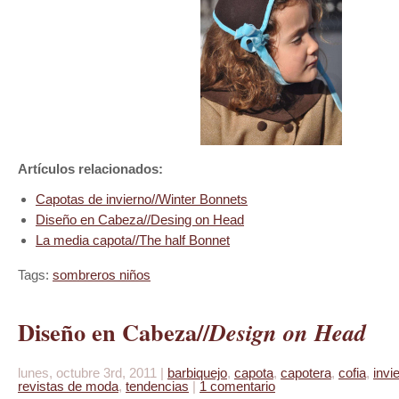
Artículos relacionados:
Capotas de invierno//Winter Bonnets
Diseño en Cabeza//Desing on Head
La media capota
//The half Bonnet
Tags:
sombreros niños
Diseño en Cabeza//
Design on Head
lunes, octubre 3rd, 2011 |
barbiquejo
,
capota
,
capotera
,
cofia
,
invi
revistas de moda
,
tendencias
|
1 comentario