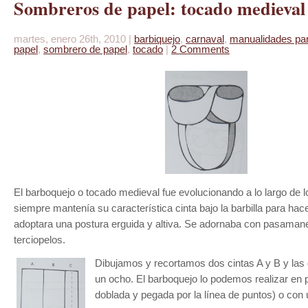
Sombreros de papel: tocado medieval
martes, enero 26th, 2010 |
barbiquejo
,
carnaval
,
manualidades par
papel
,
sombrero de papel
,
tocado
|
2 Comments
El barboquejo o tocado medieval fue evolucionando a lo largo de l
siempre mantenía su característica cinta bajo la barbilla para ha
adoptara una postura erguida y altiva. Se adornaba con pasamaner
terciopelos.
Dibujamos y recortamos dos cintas A y B y la
un ocho. El barboquejo lo podemos realizar en 
doblada y pegada por la línea de puntos) o con u