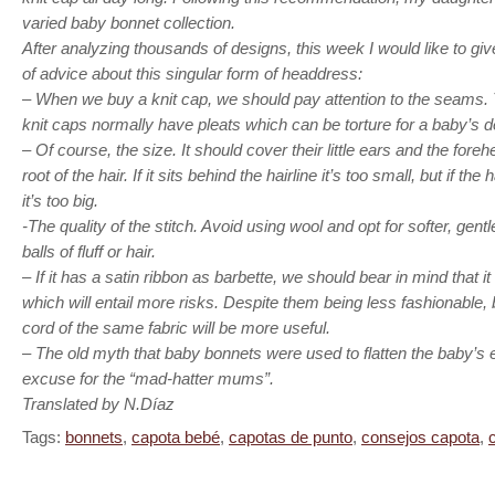
varied baby bonnet collection.
After analyzing thousands of designs, this week I would like to g
of advice about this singular form of headdress:
– When we buy a knit cap, we should pay attention to the seams
knit caps normally have pleats which can be torture for a baby’s de
– Of course, the size. It should cover their little ears and the fore
root of the hair. If it sits behind the hairline it’s too small, but if th
it’s too big.
-The quality of the stitch. Avoid using wool and opt for softer, gentl
balls of fluff or hair.
– If it has a satin ribbon as barbette, we should bear in mind that it 
which will entail more risks. Despite them being less fashionable
cord of the same fabric will be more useful.
– The old myth that baby bonnets were used to flatten the baby’s e
excuse for the “mad-hatter mums”.
Translated by N.Díaz
Tags:
bonnets
,
capota bebé
,
capotas de punto
,
consejos capota
,