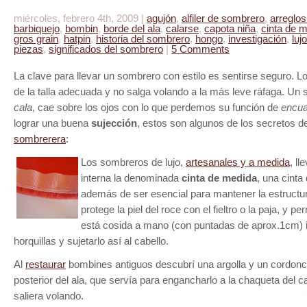
miércoles, febrero 4th, 2009 |
agujón
,
alfiler de sombrero
,
arreglo
barbiquejo
,
bombin
,
borde del ala
,
calarse
,
capota niña
,
cinta de 
gros grain
,
hatpin
,
historia del sombrero
,
hongo
,
investigación
,
lujo
piezas
,
significados del sombrero
|
5 Comments
La clave para llevar un sombrero con estilo es sentirse seguro. L
de la talla adecuada y no salga volando a la más leve ráfaga. U
cala
, cae sobre los ojos con lo que perdemos su función de
encuad
lograr una buena
sujección
, estos son algunos de los secretos d
sombrerera
:
Los sombreros de lujo,
artesanales y a medida
, ll
interna la denominada
cinta de medida
, una cinta
además de ser esencial para mantener la estructur
protege la piel del roce con el fieltro o la paja, y p
está cosida a mano (con puntadas de aprox.1cm) 
horquillas y sujetarlo así al cabello.
Al
restaurar
bombines antiguos descubrí una argolla y un cordonci
posterior del ala, que servía para engancharlo a la chaqueta del ca
saliera volando.