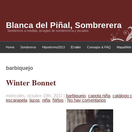
Blanca del Piñal, Sombrerera
Sombreros a medida, arreglos de sombrerería y tocados
Home
Sombreros
Hipodromo2013
El taller
Consejos & FAQ
MapaWeb
barbiquejo
Winter Bonnet
miércoles, octubre 19th, 2011 |
barbiquejo
,
capota niña
,
catálogo 
escarapela
,
lazos
,
niña
,
Niños
|
No hay comentarios