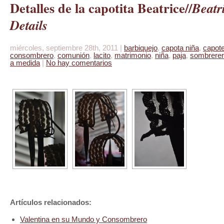
Detalles de la capotita Beatrice//
Beatr
Details
miércoles, septiembre 28th, 2011 |
barbiquejo
,
capota niña
,
capot
consombrero
,
comunión
,
lacito
,
matrimonio
,
niña
,
paja
,
sombrererí
a medida
|
No hay comentarios
Artículos relacionados:
Valentina en su Mundo y Consombrero