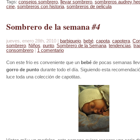
Tags:
consejos sombrero
,
llevar sombrero
,
sombreros audrey he
cine
,
sombreros con historia
,
sombreros de pelicula
Sombrero de la semana
#4
jueves, enero 28th, 2010 |
barbiquejo
,
bebé
,
capota
,
capotera
,
Con
sombrero
,
Niños
,
punto
,
Sombrero de la Semana
,
tendencias
,
tra
consombrero
|
1 comentario
Con este frío es conveniente que un
bebé
de pocas semanas lle
gorro de punto
durante todo el día. Siguiendo esta recomendación
luce toda una colección de capotitas.