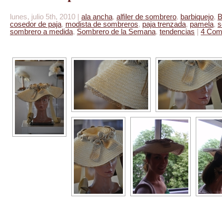
lunes, julio 5th, 2010 |
ala ancha
,
alfiler de sombrero
,
barbiquejo
,
B
cosedor de paja
,
modista de sombreros
,
paja trenzada
,
pamela
,
s
sombrero a medida
,
Sombrero de la Semana
,
tendencias
|
4 Com