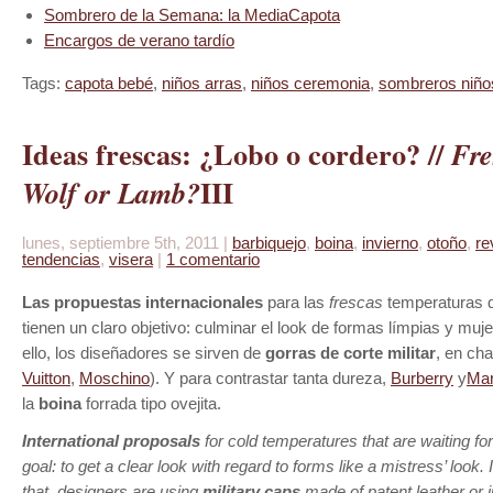
Sombrero de la Semana: la MediaCapota
Encargos de verano tardío
Tags:
capota bebé
,
niños arras
,
niños ceremonia
,
sombreros niño
Ideas frescas: ¿Lobo o cordero? //
Fre
I
I
I
Wolf or Lamb?
lunes, septiembre 5th, 2011 |
barbiquejo
,
boina
,
invierno
,
otoño
,
re
tendencias
,
visera
|
1 comentario
Las propuestas internacionales
para las
frescas
temperaturas 
tienen un claro objetivo: culminar el look de formas límpias y muje
ello, los diseñadores se sirven de
gorras de corte militar
, en cha
Vuitton
,
Moschino
). Y para contrastar tanta dureza,
Burberry
y
Ma
la
boina
forrada tipo ovejita.
International proposals
for cold temperatures that are waiting fo
goal: to get a clear look with regard to forms like a mistress’ look.
that, designers are using
military caps
made of patent leather or j