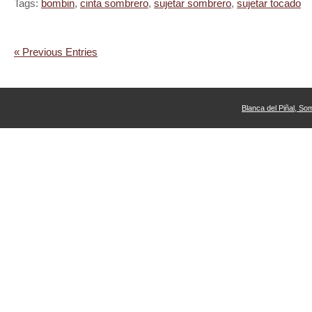
Tags:
bombin
,
cinta sombrero
,
sujetar sombrero
,
sujetar tocado
« Previous Entries
Blanca del Piñal, So