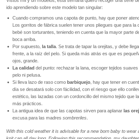
Vistos mil y un modelos, esta semana quiero recoger una serie 
ido aprendiendo sobre este modelo tan singular:
Cuando compramos una capota de punto, hay que poner atenc
Los gorritos de fábrica suelen tener unos pliegues que para la 
bebé son torturantes, teniendo en cuenta que la mayor parte de
boca arriba.
Por supuesto,
la talla
. Se trata de tapar la orejitas, y debe lleg
frente, a la raíz del pelo. Si queda más atrás es que es pequeñ
ojos, grande.
La calidad
del punto: rechazar la lana, escoger tejidos suaves
pelo ni pelusa.
Si lleva lazo de raso como
barbiquejo
, hay que tener en cuent
día se desatará solo con fácilidad, con el riesgo que ello con
estético, las lazadas con un cordoncillo del mismo tejido que l
más prácticos.
La antigua idea de que las capotas sirven para aplanar
las ore
excusa para las madres
sombreriles
.
With this cold weather it is advisable for a new born baby to wear
knit cap all day long. Following this recommendation, my daughter