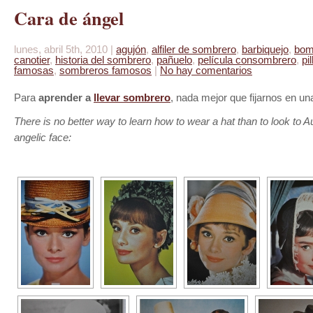
Cara de ángel
lunes, abril 5th, 2010 |
agujón
,
alfiler de sombrero
,
barbiquejo
,
bom
canotier
,
historia del sombrero
,
pañuelo
,
película consombrero
,
pi
famosas
,
sombreros famosos
|
No hay comentarios
Para
aprender a
llevar sombrero
, nada mejor que fijarnos en u
There is no better way to learn how to wear a hat than to look to
angelic face: