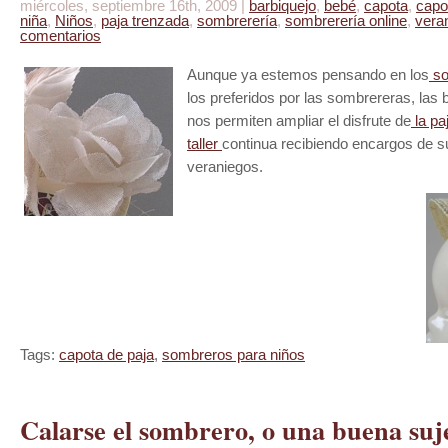
miércoles, septiembre 16th, 2009 |
barbiquejo
,
bebé
,
capota
,
capo
niña
,
Niños
,
paja trenzada
,
sombrerería
,
sombrerería online
,
vera
comentarios
Aunque ya estemos pensando en los
so
los preferidos por las sombrereras, las
nos permiten ampliar el disfrute de
la pa
taller
continua recibiendo encargos de
veraniegos.
Tags:
capota de paja
,
sombreros para niños
Calarse el sombrero, o una buena suj