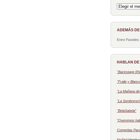
Archivo
ADEMÁS D
Entre Pasteles
HABLAN DE
"Backstage R
"Fraile y Blanc
"La Mañana de 
"La Sombrererí
"BelaSabela”
“Queremos ha
Compritas Par
NoSinValentina