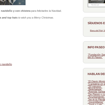
 navideño y con chistera
para felicitarles la Navidad.
s and top hats
to wish you a Merry Christmas.
SÍGUENOS 
Blanca del Piñal,
INFO PASE
"Fundación San
del III Paseo"
o navideño
HABLAN DE
"El Diario Mon
"Cantabria en 
"20 minutos"
"BelaSabela"
"Agenda Santa
"De Paseo y c
"Ayuntamiento 
"No te lo Pierd
"JovenManía"
"Josh y Lola"