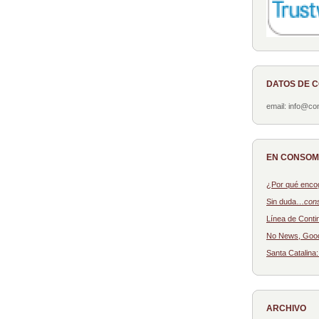
DATOS DE 
email: info@c
EN CONSO
¿Por qué enco
Sin duda…
con
Línea de Conti
No News, Goo
Santa Catalina
ARCHIVO