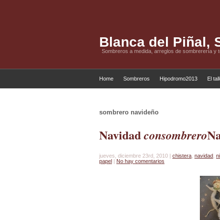
Blanca del Piñal,
Sombreros a medida, arreglos de sombrerería y 
Home
Sombreros
Hipodromo2013
El tal
sombrero navideño
Navidad
Na
consombrero
jueves, diciembre 23rd, 2010 |
chistera
,
navidad
,
n
papel
|
No hay comentarios