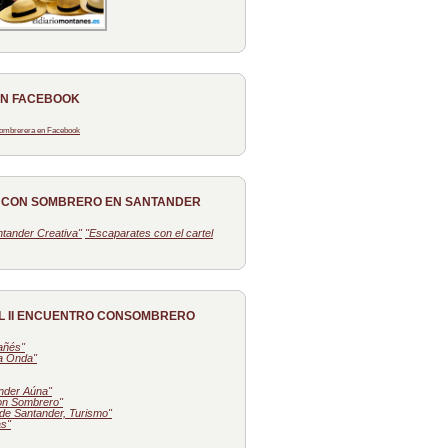
EN FACEBOOK
 Sombrerera en Facebook
O CON SOMBRERO EN SANTANDER
tander Creativa"
"Escaparates con el cartel
L II ENCUENTRO CONSOMBRERO
tañés"
la Onda"
nder Aúna"
on Sombrero"
de Santander, Turismo"
as"