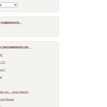
E SOMBREROS…
 CONSOMBRERO EN…
NE"
o TV"
la 1"
a"
blar con… Jesús Mazón”
a los Peques
 I