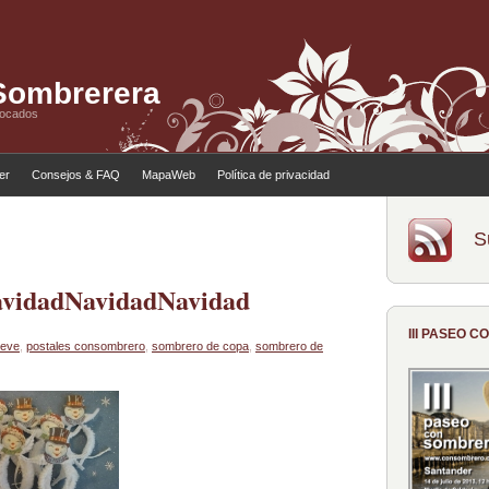
 Sombrerera
tocados
ler
Consejos & FAQ
MapaWeb
Política de privacidad
S
vidad
Navidad
Navidad
III PASEO 
ieve
,
postales consombrero
,
sombrero de copa
,
sombrero de