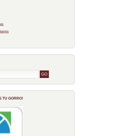
das
tarios
S TU GORRO!