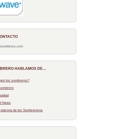
CONTACTO
onsombrero.com
MBRERO HABLAMOS DE…
gen los sombreros?
sombrero
nuidad
d News
: patrona de los Sombrereros