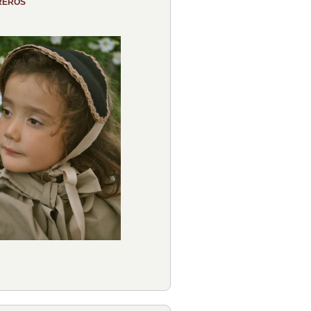
REROS