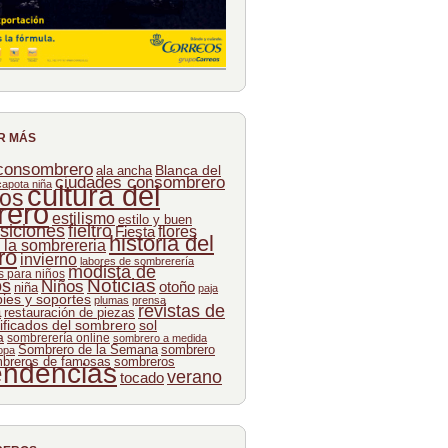
R MÁS
 consombrero
Blanca del
ala ancha
ciudades consombrero
capota niña
cultura del
os
rero
estilismo
estilo y buen
siciones
fieltro
flores
Fiesta
historia del
e la sombrereria
ro
invierno
labores de sombrerería
modista de
 para niños
Noticias
os
Niños
otoño
niña
paja
pies y soportes
plumas
prensa
revistas de
a
restauración de piezas
ificados del sombrero
sol
a
sombrerería online
sombrero a medida
Sombrero de la Semana
sombrero
opa
breros de famosas
sombreros
endencias
verano
tocado