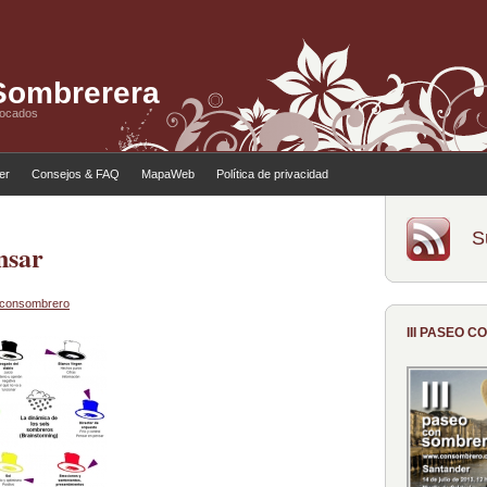
 Sombrerera
tocados
ler
Consejos & FAQ
MapaWeb
Política de privacidad
S
nsar
s consombrero
III PASEO 