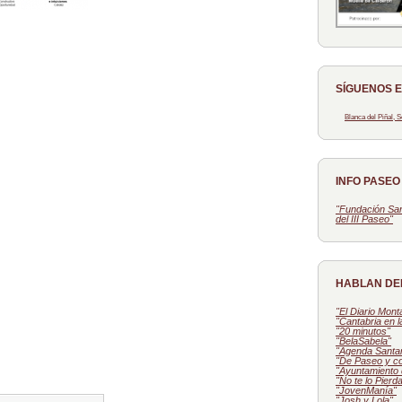
SÍGUENOS 
Blanca del Piñal,
INFO PASE
"Fundación San
del III Paseo"
HABLAN DE
"El Diario Mon
"Cantabria en 
"20 minutos"
"BelaSabela"
"Agenda Santa
"De Paseo y c
"Ayuntamiento 
"No te lo Pierd
"JovenManía"
"Josh y Lola"