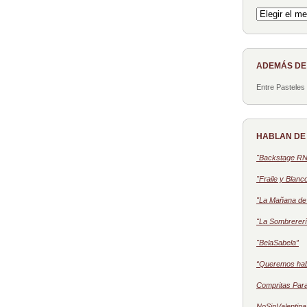
Archivo
ADEMÁS D
Entre Pasteles
HABLAN DE
"Backstage R
"Fraile y Blanc
"La Mañana de 
"La Sombrererí
"BelaSabela”
“Queremos ha
Compritas Par
NoSinValentina