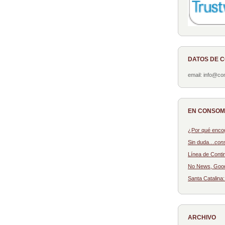
DATOS DE 
email: info@c
EN CONSO
¿Por qué enco
Sin duda…
con
Línea de Conti
No News, Goo
Santa Catalina
ARCHIVO