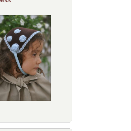
REROS