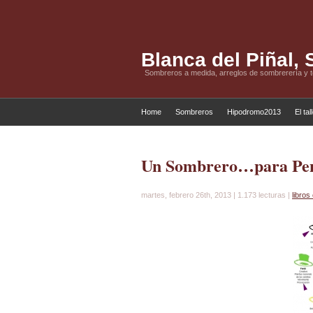
Blanca del Piñal,
Sombreros a medida, arreglos de sombrerería y 
Home
Sombreros
Hipodromo2013
El tal
Un Sombrero…para Pe
martes, febrero 26th, 2013 | 1.173 lecturas |
libro