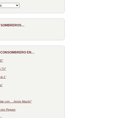
E SOMBREROS…
 CONSOMBRERO EN…
NE"
o TV"
la 1"
a"
blar con… Jesús Mazón”
a los Peques
 I