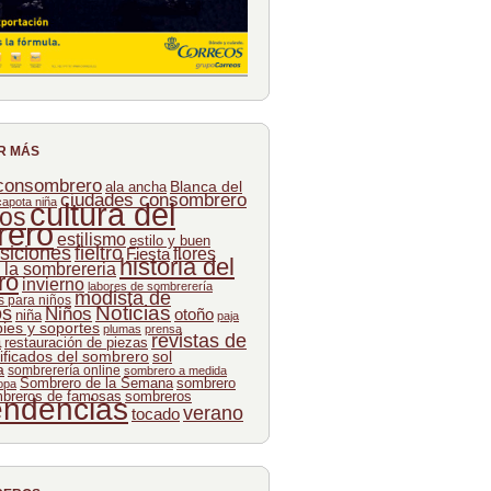
R MÁS
 consombrero
Blanca del
ala ancha
ciudades consombrero
capota niña
cultura del
os
rero
estilismo
estilo y buen
siciones
fieltro
flores
Fiesta
historia del
e la sombrereria
ro
invierno
labores de sombrerería
modista de
 para niños
Noticias
os
Niños
otoño
niña
paja
pies y soportes
plumas
prensa
revistas de
a
restauración de piezas
ificados del sombrero
sol
a
sombrerería online
sombrero a medida
Sombrero de la Semana
sombrero
opa
breros de famosas
sombreros
endencias
verano
tocado