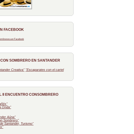
EN FACEBOOK
 Sombrerera en Facebook
O CON SOMBRERO EN SANTANDER
tander Creativa"
"Escaparates con el cartel
L II ENCUENTRO CONSOMBRERO
tañés"
la Onda"
nder Aúna"
on Sombrero"
de Santander, Turismo"
as"