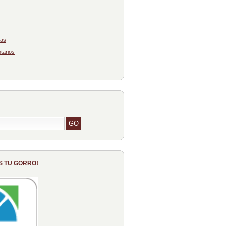
das
tarios
S TU GORRO!