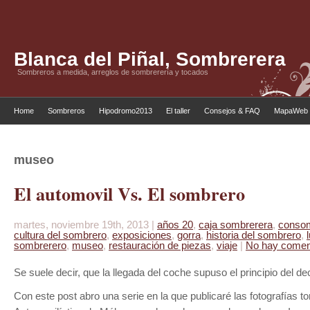
Blanca del Piñal, Sombrerera
Sombreros a medida, arreglos de sombrerería y tocados
Home
Sombreros
Hipodromo2013
El taller
Consejos & FAQ
MapaWeb
museo
El automovil Vs. El sombrero
martes, noviembre 19th, 2013 |
años 20
,
caja sombrerera
,
consom
cultura del sombrero
,
exposiciones
,
gorra
,
historia del sombrero
,
sombrerero
,
museo
,
restauración de piezas
,
viaje
|
No hay comen
Se suele decir, que la llegada del coche supuso el principio del 
Con este post abro una serie en la que publicaré las fotografías