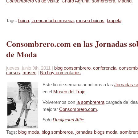
Consombrero
va de visita: Charo Agruña, sombrerera, Madrid.
Tags:
boina
,
la encartada museoa
,
museo boinas
,
txapela
Consombrero.com en las Jornadas so
de Moda
jueves, junio 9th, 2011 |
blog consombrero
,
conferencia
,
consombre
cursos
,
museo
|
No hay comentarios
Este fin de semana acudimos a las
Jornadas s
en el
Museo del Traje
.
Volveremos con
la sombrerera
cargada de idea
mejorar
Consombrero.com
.
Foto
Dustjacket Attic
Tags:
blog moda
,
blog sombreros
,
jornadas blogs moda
,
sombrer