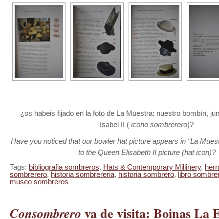
¿os habeis fijado en la foto de La Muestra: nuestro bombín, junt
Isabel II (
icono sombrerero
)?
Have you noticed that our bowler hat picture appears in “La Muest
to the Queen Elisabeth II picture (hat icon)?
Tags:
bibliografia sombreros
,
Hats & Contemporary Millinery
,
herr
sombrerero
,
historia sombrereria
,
historia sombrero
,
libro sombre
museo sombreros
va de visita: Boinas La
Consombrero