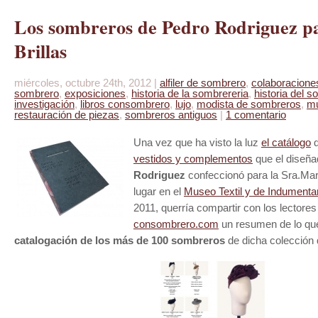
Los sombreros de Pedro Rodriguez p
Brillas
miércoles, octubre 24th, 2012 |
alfiler de sombrero
,
colaboracione
sombrero
,
exposiciones
,
historia de la sombrereria
,
historia del 
investigación
,
libros consombrero
,
lujo
,
modista de sombreros
,
m
restauración de piezas
,
sombreros antiguos
|
1 comentario
Una vez que ha visto la luz
el catálogo
vestidos y complementos
que el diseñ
Rodriguez
confeccionó para la Sra.Marí
lugar en el
Museo Textil y de Indumenta
2011, querría compartir con los lectores
consombrero.com
un resumen de lo que 
catalogación de los más de 100 sombreros
de dicha colección 