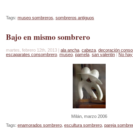
Tags:
museo sombreros
,
sombreros antiguos
Bajo en mismo sombrero
martes, febrero 12th, 2013 |
ala ancha
,
cabeza
,
decoración cons
escaparates consombrero
,
museo
,
pamela
,
san valentin
|
No hay
Milán, marzo 2006
Tags:
enamorados sombrero
,
escultura sombrero
,
pareja sombre