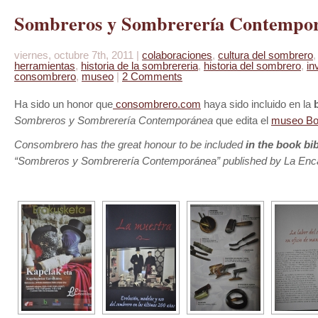
Sombreros y Sombrerería Contempo
viernes, octubre 7th, 2011 |
colaboraciones
,
cultura del sombrero
herramientas
,
historia de la sombrereria
,
historia del sombrero
,
in
consombrero
,
museo
|
2 Comments
Ha sido un honor que
consombrero.com
haya sido incluido en la
Sombreros y Sombrerería Contemporánea
que edita el
museo Bo
Consombrero has the great honour to be included
in the book bi
“Sombreros y Sombrerería Contemporánea” published by La En