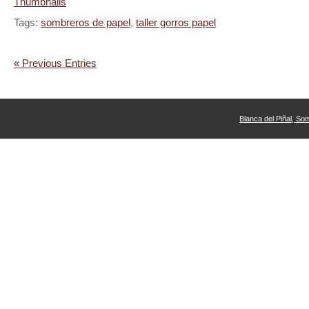
Tags:
sombreros de papel
,
taller gorros papel
« Previous Entries
Blanca del Piñal, So