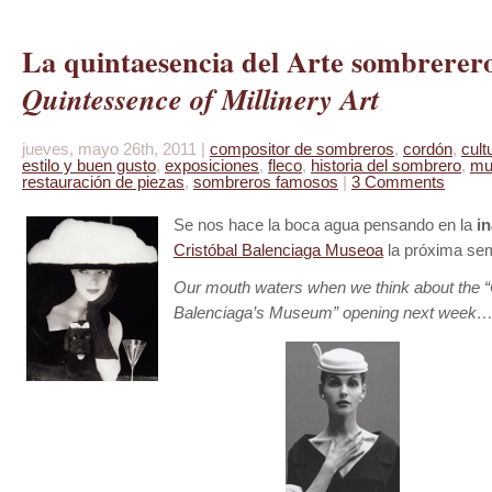
La quintaesencia del Arte sombrerero
Quintessence of Millinery Art
jueves, mayo 26th, 2011 |
compositor de sombreros
,
cordón
,
cult
estilo y buen gusto
,
exposiciones
,
fleco
,
historia del sombrero
,
mu
restauración de piezas
,
sombreros famosos
|
3 Comments
Se nos hace la boca agua pensando en la
i
Cristóbal Balenciaga Museoa
la próxima s
Our mouth waters when we think about the “
Balenciaga’s Museum” opening next week