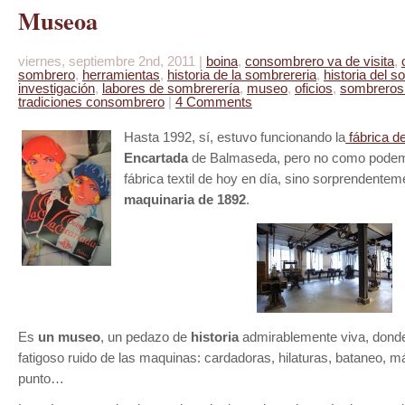
Museoa
viernes, septiembre 2nd, 2011 |
boina
,
consombrero va de visita
,
sombrero
,
herramientas
,
historia de la sombrereria
,
historia del 
investigación
,
labores de sombrerería
,
museo
,
oficios
,
sombreros
tradiciones consombrero
|
4 Comments
Hasta 1992, sí, estuvo funcionando la
fábrica d
Encartada
de Balmaseda, pero no como podem
fábrica textil de hoy en día, sino sorprendente
maquinaria de 1892
.
Es
un museo
, un pedazo de
historia
admirablemente viva, donde 
fatigoso ruido de las maquinas: cardadoras, hilaturas, bataneo, 
punto…