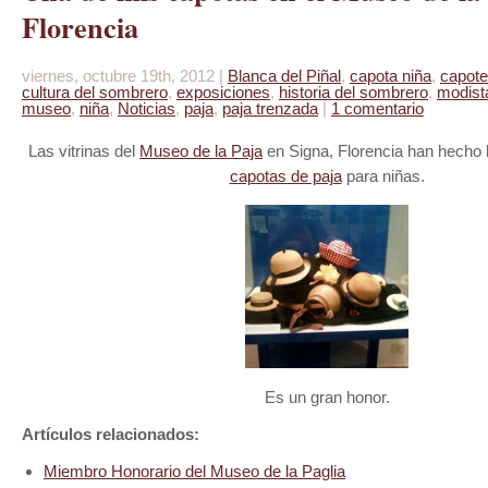
Florencia
viernes, octubre 19th, 2012 |
Blanca del Piñal
,
capota niña
,
capote
cultura del sombrero
,
exposiciones
,
historia del sombrero
,
modist
museo
,
niña
,
Noticias
,
paja
,
paja trenzada
|
1 comentario
Las vitrinas del
Museo de la Paja
en Signa, Florencia han hecho
capotas de paja
para niñas.
Es un gran honor.
Artículos relacionados:
Miembro Honorario del Museo de la Paglia