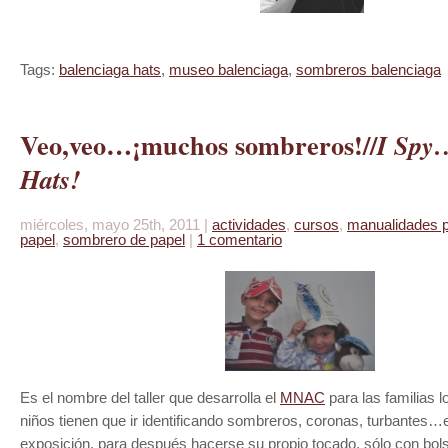
Tags:
balenciaga hats
,
museo balenciaga
,
sombreros balenciaga
Veo,veo…¡muchos sombreros!//
I Spy…
Hats!
miércoles, mayo 25th, 2011 |
actividades
,
cursos
,
manualidades p
papel
,
sombrero de papel
|
1 comentario
Es el nombre del taller que desarrolla el
MNAC
para las familias 
niños tienen que ir identificando sombreros, coronas, turbantes…
exposición, para después hacerse su propio tocado, sólo con bolsa