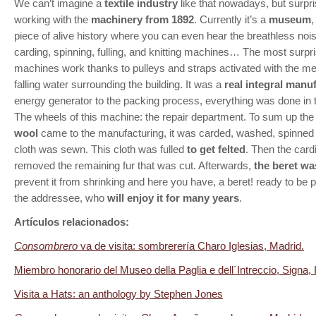
We can’t imagine a
textile industry
like that nowadays, but surpri
working with the
machinery from 1892
. Currently it’s a
museum
,
piece of alive history where you can even hear the breathless nois
carding, spinning, fulling, and knitting machines… The most surpri
machines work thanks to pulleys and straps activated with the m
falling water surrounding the building. It was a
real integral manu
energy generator to the packing process, everything was done in 
The wheels of this machine: the repair department. To sum up the
wool
came to the manufacturing, it was carded, washed, spinned
cloth was sewn. This cloth was fulled
to get felted
. Then the car
removed the remaining fur that was cut. Afterwards,
the beret wa
prevent it from shrinking and here you have, a beret! ready to be 
the addressee, who
will enjoy it for many years
.
Artículos relacionados:
Consombrero
va de visita: sombrerería Charo Iglesias, Madrid.
Miembro honorario del Museo della Paglia e dell´Intreccio, Signa, It
Visita a Hats: an anthology by Stephen Jones