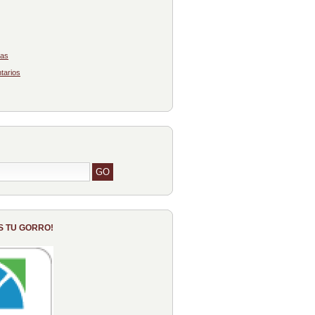
das
tarios
S TU GORRO!