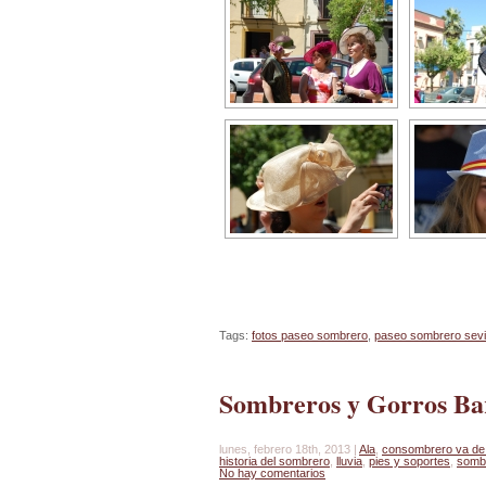
Tags:
fotos paseo sombrero
,
paseo sombrero sevil
Sombreros y Gorros Ba
lunes, febrero 18th, 2013 |
Ala
,
consombrero va de 
historia del sombrero
,
lluvia
,
pies y soportes
,
somb
No hay comentarios