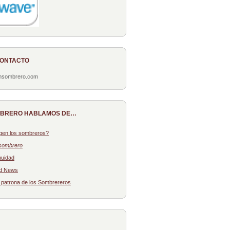
CONTACTO
onsombrero.com
MBRERO HABLAMOS DE…
gen los sombreros?
sombrero
nuidad
d News
: patrona de los Sombrereros