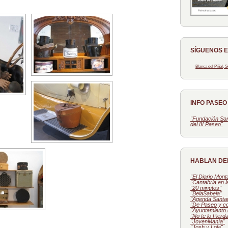
SÍGUENOS 
Blanca del Piñal,
INFO PASE
"Fundación San
del III Paseo"
HABLAN DE
"El Diario Mon
"Cantabria en 
"20 minutos"
"BelaSabela"
"Agenda Santa
"De Paseo y c
"Ayuntamiento 
"No te lo Pierd
"JovenManía"
"Josh y Lola"