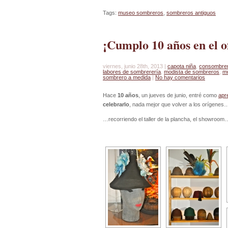
Tags:
museo sombreros
,
sombreros antiguos
¡Cumplo 10 años en el of
viernes, junio 28th, 2013 |
capota niña
,
consombrero
labores de sombrerería
,
modista de sombreros
,
m
sombrero a medida
|
No hay comentarios
Hace
10 años
, un jueves de junio, entré como
apr
celebrarlo
, nada mejor que volver a los orígenes
…recorriendo el taller de la plancha, el showroom