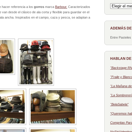
Archivo
le hacer referencia a los
gorros
marca
Barbour.
Caracterizados
van desde el clásico de ala corta y flexible para guardar en el
ala ancha. Inspirados en el campo, caza y pesca, se adaptan a
ADEMÁS D
Entre Pasteles
HABLAN DE
"Backstage R
"Fraile y Blanc
"La Mañana de 
"La Sombrererí
"BelaSabela”
“Queremos ha
Compritas Par
NoSinValentina