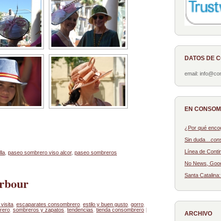
DATOS DE 
email: info@c
EN CONSO
¿Por qué enco
Sin duda…
con
Línea de Conti
la
,
paseo sombrero viso alcor
,
paseo sombreros
No News, Goo
Santa Catalina
rbour
visita
,
escaparates consombrero
,
estilo y buen gusto
,
gorro
,
rero
,
sombreros y zapatos
,
tendencias
,
tienda consombrero
|
ARCHIVO