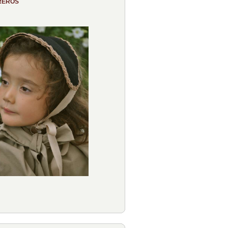
REROS