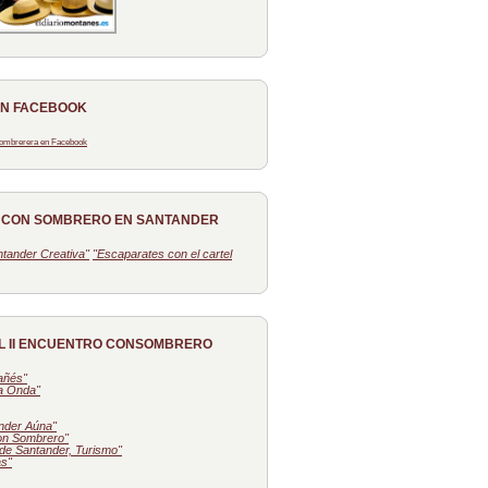
EN FACEBOOK
 Sombrerera en Facebook
O CON SOMBRERO EN SANTANDER
tander Creativa"
"Escaparates con el cartel
L II ENCUENTRO CONSOMBRERO
tañés"
la Onda"
nder Aúna"
on Sombrero"
de Santander, Turismo"
as"