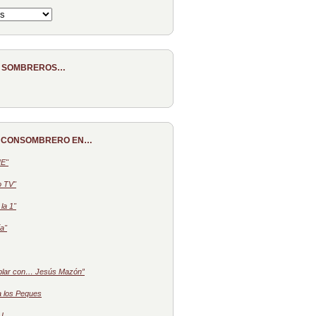
E SOMBREROS…
 CONSOMBRERO EN…
NE"
o TV"
la 1"
a"
blar con… Jesús Mazón”
a los Peques
 I