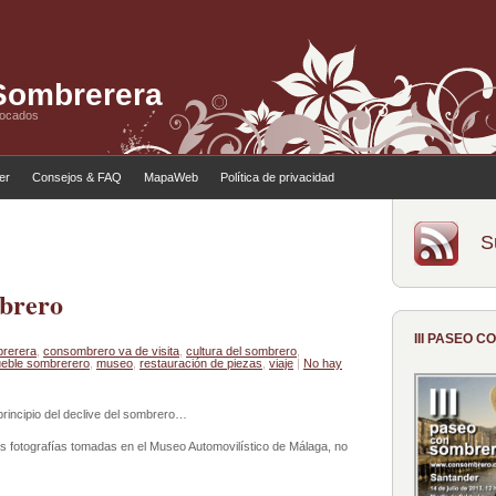
 Sombrerera
tocados
ler
Consejos & FAQ
MapaWeb
Política de privacidad
S
mbrero
III PASEO 
brerera
,
consombrero va de visita
,
cultura del sombrero
,
eble sombrerero
,
museo
,
restauración de piezas
,
viaje
|
No hay
 principio del declive del sombrero…
as fotografías tomadas en el Museo Automovilístico de Málaga, no