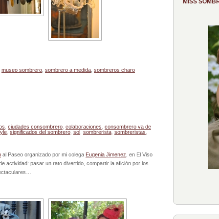
MISS SOMB
,
museo sombrero
,
sombrero a medida
,
sombreros charo
os
,
ciudades consombrero
,
colaboraciones
,
consombrero va de
tyle
,
significados del sombrero
,
sol
,
sombrerista
,
sombreristas
,
m
al Paseo organizado por mi colega
Eugenia Jimenez
, en El Viso
 de actividad: pasar un rato divertido, compartir la afición por los
pectaculares…