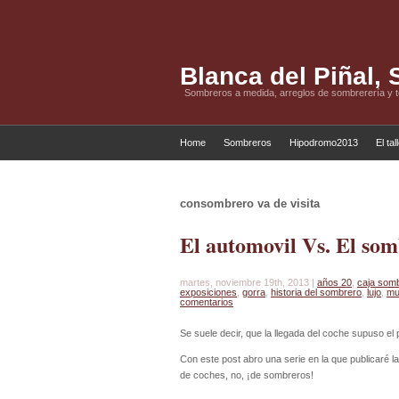
Blanca del Piñal,
Sombreros a medida, arreglos de sombrerería y 
Home
Sombreros
Hipodromo2013
El tal
consombrero va de visita
El automovil Vs. El so
martes, noviembre 19th, 2013 |
años 20
,
caja som
exposiciones
,
gorra
,
historia del sombrero
,
lujo
,
mu
comentarios
Se suele decir, que la llegada del coche supuso el
Con este post abro una serie en la que publicaré l
de coches, no, ¡de sombreros!