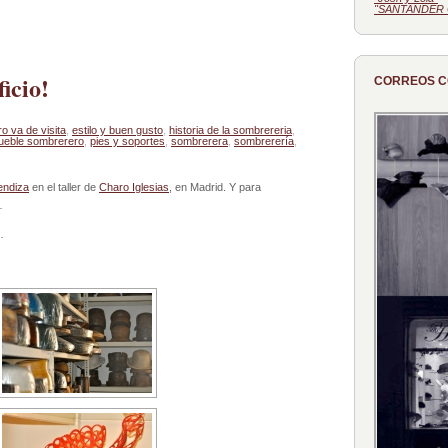
"SANTANDER 
icio!
CORREOS 
 va de visita
,
estilo y buen gusto
,
historia de la sombrereria
,
ueble sombrerero
,
pies y soportes
,
sombrerera
,
sombrerería
,
endiza
en el taller de
Charo Iglesias
, en Madrid. Y para
…
…