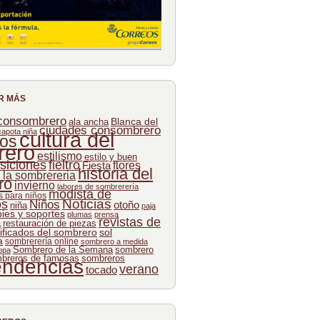
R MÁS
 consombrero
Blanca del
ala ancha
ciudades consombrero
capota niña
cultura del
os
rero
estilismo
estilo y buen
siciones
fieltro
flores
Fiesta
historia del
e la sombrereria
ro
invierno
labores de sombrerería
modista de
 para niños
Noticias
os
Niños
otoño
niña
paja
pies y soportes
plumas
prensa
revistas de
a
restauración de piezas
ificados del sombrero
sol
a
sombrerería online
sombrero a medida
Sombrero de la Semana
sombrero
opa
breros de famosas
sombreros
endencias
verano
tocado