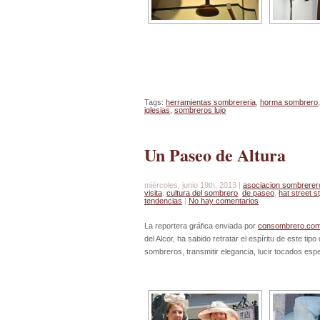
Tags:
herramientas sombrereria
,
horma sombrero
iglesias
,
sombreros lujo
Un Paseo de Altura
miércoles, junio 19th, 2013 |
asociacion sombrerer
visita
,
cultura del sombrero
,
de paseo
,
hat street s
tendencias
|
No hay comentarios
La reportera gráfica enviada por
consombrero.co
del Alcor, ha sabido retratar el espíritu de este tipo
sombreros, transmitir elegancia, lucir tocados es