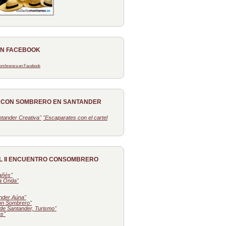
EN FACEBOOK
 Sombrerera en Facebook
O CON SOMBRERO EN SANTANDER
tander Creativa"
"Escaparates con el cartel
L II ENCUENTRO CONSOMBRERO
tañés"
la Onda"
nder Aúna"
on Sombrero"
de Santander, Turismo"
as"