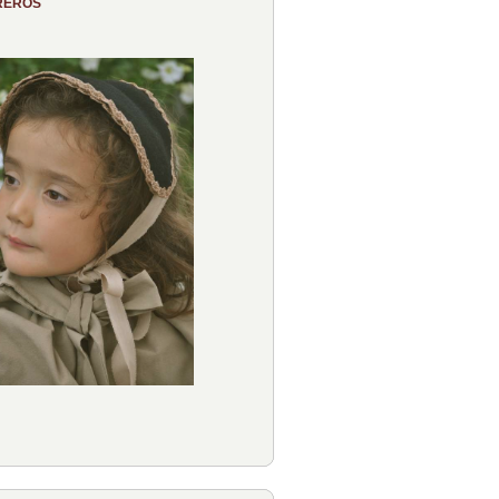
REROS