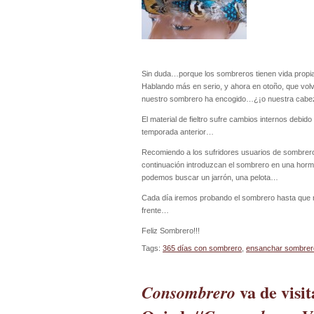
Sin duda…porque los sombreros tienen vida prop
Hablando más en serio, y ahora en otoño, que vol
nuestro sombrero ha encogido…¿¡o nuestra cabez
El material de fieltro sufre cambios internos debi
temporada anterior…
Recomiendo a los sufridores usuarios de sombrer
continuación introduzcan el sombrero en una hor
podemos buscar un jarrón, una pelota…
Cada día iremos probando el sombrero hasta que 
frente…
Feliz Sombrero!!!
Tags:
365 días con sombrero
,
ensanchar sombrer
va de visi
Consombrero