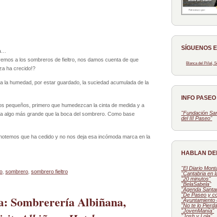
SÍGUENOS 
ia…
vemos a los sombreros de fieltro, nos damos cuenta de que
Blanca del Piñal,
a ha crecido!?
do a la humedad, por estar guardado, la suciedad acumulada de la
INFO PASE
os pequeños, primero que humedezcan la cinta de medida y a
"Fundación San
ma algo más grande que la boca del sombrero. Como base
del III Paseo"
notemos que ha cedido y no nos deja esa incómoda marca en la
HABLAN DE
"El Diario Mon
o
,
sombrero
,
sombrero fieltro
"Cantabria en 
"20 minutos"
"BelaSabela"
"Agenda Santa
"De Paseo y c
ta: Sombrerería Albiñana,
"Ayuntamiento 
"No te lo Pierd
"JovenManía"
"Josh y Lola"