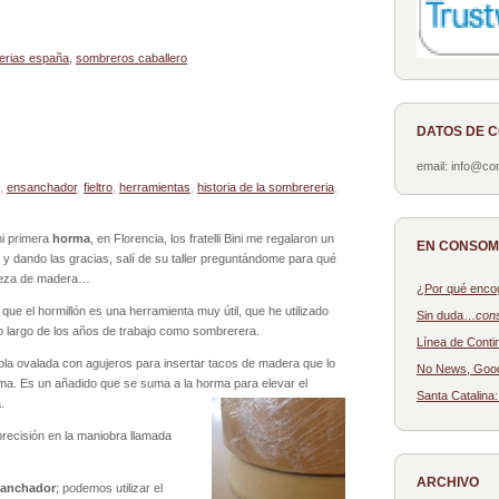
erias españa
,
sombreros caballero
DATOS DE 
email: info@c
,
ensanchador
,
fieltro
,
herramientas
,
historia de la sombrereria
,
i primera
horma
, en Florencia, los fratelli Bini me regalaron un
EN CONSO
 y dando las gracias, salí de su taller preguntándome para qué
pieza de madera…
¿Por qué enco
 que el hormillón es una herramienta muy útil, que he utilizado
Sin duda…
con
o largo de los años de trabajo como sombrerera.
Línea de Conti
abla ovalada con agujeros para insertar tacos de madera que lo
No News, Goo
ma. Es un añadido que se suma a la horma para elevar el
Santa Catalina
.
precisión en la maniobra llamada
ARCHIVO
anchador
; podemos utilizar el