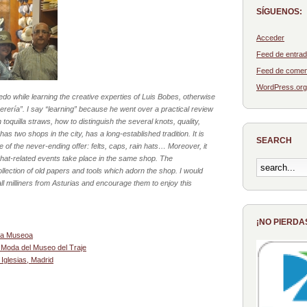
SÍGUENOS:
Acceder
Feed de entra
Feed de comen
WordPress.org
o while learning the creative experties of Luis Bobes, otherwise
erería”. I say “learning” because he went over a practical review
oquilla straws, how to distinguish the several knots, quality,
 two shops in the city, has a long-established tradition. It is
SEARCH
 of the never-ending offer: felts, caps, rain hats… Moreover, it
or hat-related events take place in the same shop. The
 collection of old papers and tools which adorn the shop. I would
all milliners from Asturias and encourage them to enjoy this
¡NO PIERDA
ada Museoa
Moda del Museo del Traje
Iglesias, Madrid