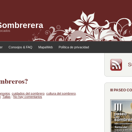
 Sombrerera
tocados
ler
Consejos & FAQ
MapaWeb
Política de privacidad
S
ombreros?
III PASEO 
nsejos
,
cuidados del sombrero
,
cultura del sombrero
,
o
,
Tallas
|
No hay comentarios