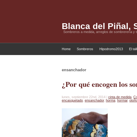
Blanca del Piñal,
Sombreros a medida, arreglos de sombrerería y 
Home
Sombreros
Hipodromo2013
El tal
ensanchador
¿Por qué encogen los s
lunes, septiembre 22nd, 2014 |
cinta de medida
,
Co
encasquetado
,
ensanchador
,
horma
,
hormar
,
otoñ