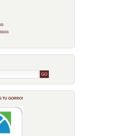
das
tarios
S TU GORRO!