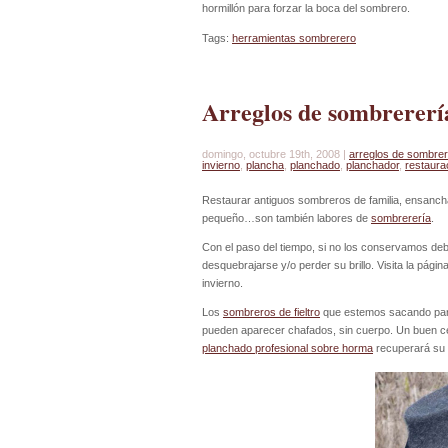
hormillón para forzar la boca del sombrero.
Tags:
herramientas sombrerero
Arreglos de sombrererí
domingo, octubre 19th, 2008 |
arreglos de sombrer
invierno
,
plancha
,
planchado
,
planchador
,
restaura
Restaurar antiguos sombreros de familia, ensanc
pequeño…son también labores de
sombrerería
.
Con el paso del tiempo, si no los conservamos de
desquebrajarse y/o perder su brillo. Visita la págin
invierno.
Los
sombreros de fieltro
que estemos sacando para
pueden aparecer chafados, sin cuerpo. Un buen cepi
planchado profesional sobre horma
recuperará su 