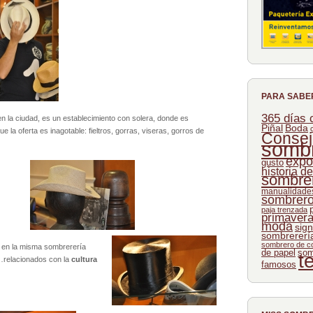
PARA SABE
365 días
en la ciudad, es un establecimiento con solera, donde es
Piñal
Boda
ue la oferta es inagotable: fieltros, gorras, viseras, gorros de
Consej
somb
expo
gusto
historia d
sombre
manualidades
sombrer
paja trenzada
primaver
moda
sign
sombrererí
sombrero de c
 en la misma sombrerería
de papel
som
t
s…relacionados con la
cultura
famosos