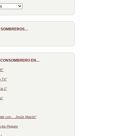
E SOMBREROS…
 CONSOMBRERO EN…
NE"
o TV"
la 1"
a"
blar con… Jesús Mazón”
a los Peques
 I