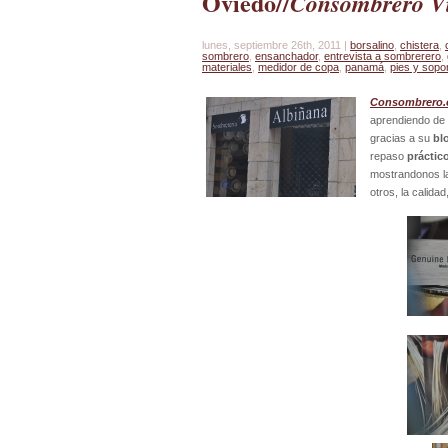
Oviedo//
Consombrero Vi
lunes, septiembre 26th, 2011 |
borsalino
,
chistera
,
sombrero
,
ensanchador
,
entrevista a sombrerero
,
materiales
,
medidor de copa
,
panamá
,
pies y sopo
Consombrero
aprendiendo de
gracias a su
bl
repaso
práctic
mostrandonos la
otros, la calid