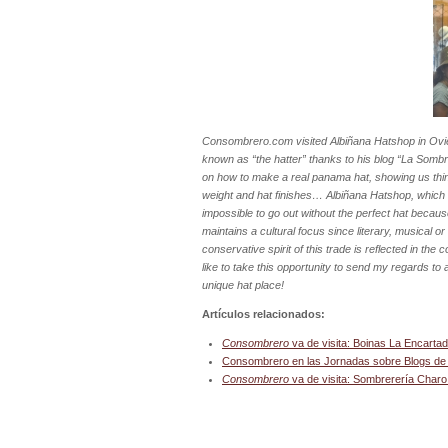
Consombrero.com visited Albiñana Hatshop in Ovied
known as “the hatter” thanks to his blog “La Sombr
on how to make a real panama hat, showing us thin t
weight and hat finishes… Albiñana Hatshop, which has
impossible to go out without the perfect hat because
maintains a cultural focus since literary, musical 
conservative spirit of this trade is reflected in the
like to take this opportunity to send my regards to 
unique hat place!
Artículos relacionados:
Consombrero
va de visita: Boinas La Encart
Consombrero en las Jornadas sobre Blogs de 
Consombrero
va de visita: Sombrerería Charo 