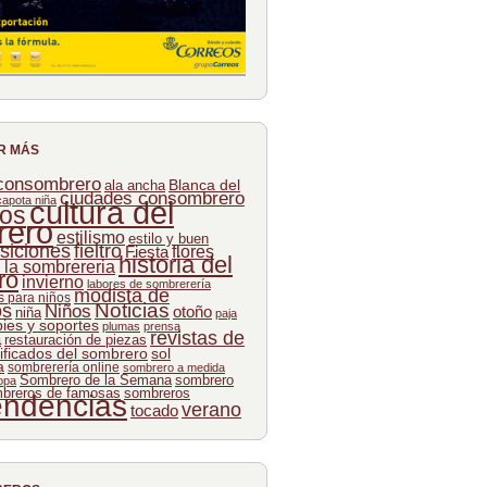
R MÁS
 consombrero
Blanca del
ala ancha
ciudades consombrero
capota niña
cultura del
os
rero
estilismo
estilo y buen
siciones
fieltro
flores
Fiesta
historia del
e la sombrereria
ro
invierno
labores de sombrerería
modista de
 para niños
Noticias
os
Niños
otoño
niña
paja
pies y soportes
plumas
prensa
revistas de
a
restauración de piezas
ificados del sombrero
sol
a
sombrerería online
sombrero a medida
Sombrero de la Semana
sombrero
opa
breros de famosas
sombreros
endencias
verano
tocado