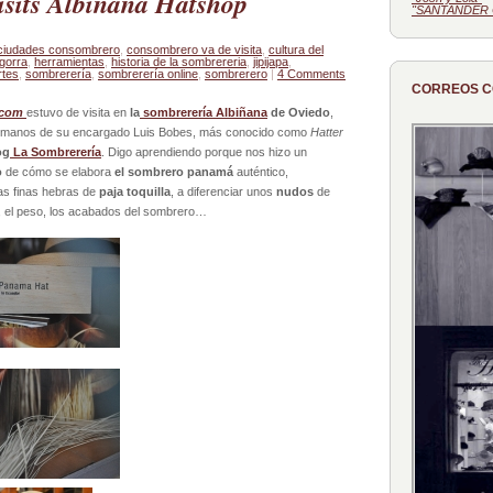
sits Albiñana Hatshop
"SANTANDER 
ciudades consombrero
,
consombrero va de visita
,
cultura del
gorra
,
herramientas
,
historia de la sombrereria
,
jipijapa
,
rtes
,
sombrerería
,
sombrerería online
,
sombrerero
|
4 Comments
CORREOS 
.com
estuvo de visita en
la
sombrerería Albiñana
de Oviedo
,
 manos de su encargado Luis Bobes, más conocido como
Hatter
og
La Sombrerería
. Digo aprendiendo porque nos hizo un
o
de cómo se elabora
el sombrero panamá
auténtico,
s finas hebras de
paja toquilla
, a diferenciar unos
nudos
de
ad, el peso, los acabados del sombrero…