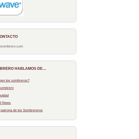
CONTACTO
onsombrero.com
MBRERO HABLAMOS DE…
gen los sombreros?
sombrero
nuidad
d News
: patrona de los Sombrereros