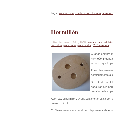
Tags:
sombrerería
,
sombrereria albiñana
,
sombrer
Hormillón
miércoles, marzo 18th, 2009 |
ala ancha
,
cordobés
hormillón
,
planchado
,
planchador
|
2 Comments
Cuando compré m
hormillón
. Ingenua
serviría aquella 
Pues bien, resultó
continuamente a l
Se trata de una t
aseguran a la hor
tamaño de la copa
Además, el hormillón, ayuda a planchar el ala con 
pasarse de ala
.
En última instancia, cuando no disponemos de
ens