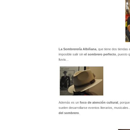
La Sombrerería Albiñana
, que tiene dos tiendas 
imposible salir sin
el sombrero perfecto
, puesto q
lluvia…
Además es un
foco de atención cultural
, porque
suelen desarrollarse eventos literarios, musicale
del sombrero
.