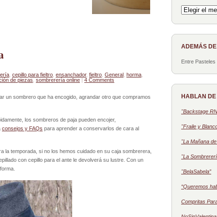
Archivo
ADEMÁS D
a
Entre Pasteles
ería
,
cepillo para fieltro
,
ensanchador
,
fieltro
,
General
,
horma
,
ción de piezas
,
sombrerería online
|
4 Comments
HABLAN DE
har un sombrero que ha encogido, agrandar otro que compramos
"Backstage R
bidamente, los sombreros de paja pueden encojer,
"Fraile y Blanc
a
consejos y FAQs
para aprender a conservarlos de cara al
"La Mañana de 
 la temporada, si no los hemos cuidado en su caja sombrerera,
"La Sombrererí
llado con cepillo para el ante le devolverá su lustre. Con un
forma.
"BelaSabela”
“Queremos ha
Compritas Par
NoSinValentina