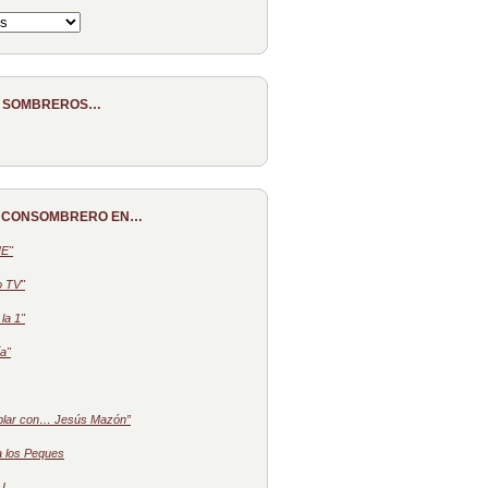
E SOMBREROS…
 CONSOMBRERO EN…
NE"
o TV"
la 1"
a"
blar con… Jesús Mazón”
a los Peques
 I