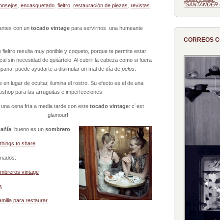
"SANTANDER 
onsejos
,
encasquetado
,
fieltro
,
restauración de piezas
,
revistas
gantes con un
tocado vintage
para servirnos una humeante
CORREOS 
 fieltro resulta muy ponible y coqueto, porque te permite estar
cal sin necesidad de quitártelo. Al cubrir la cabeza como si fuera
pana, puede ayudarte a disimular un mal de día de
pelos
.
 en lugar de ocultar, ilumina el rostro. Su efecto es el de una
toshop para las arruguitas e imperfecciones.
una cena fría a media tarde con este
tocado vintage
: c´est
glamour!
añía
, bueno es un
sombrero
.
 things to share
onados:
ombreros vintage
s
milia para restaurar