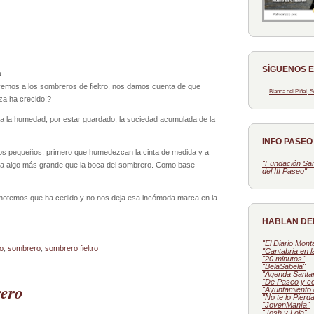
SÍGUENOS 
ia…
vemos a los sombreros de fieltro, nos damos cuenta de que
Blanca del Piñal,
a ha crecido!?
do a la humedad, por estar guardado, la suciedad acumulada de la
INFO PASE
os pequeños, primero que humedezcan la cinta de medida y a
"Fundación San
ma algo más grande que la boca del sombrero. Como base
del III Paseo"
notemos que ha cedido y no nos deja esa incómoda marca en la
HABLAN DE
"El Diario Mon
o
,
sombrero
,
sombrero fieltro
"Cantabria en 
"20 minutos"
"BelaSabela"
"Agenda Santa
"De Paseo y c
ero
"Ayuntamiento 
"No te lo Pierd
"JovenManía"
"Josh y Lola"