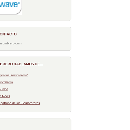
CONTACTO
onsombrero.com
MBRERO HABLAMOS DE…
gen los sombreros?
sombrero
nuidad
d News
: patrona de los Sombrereros