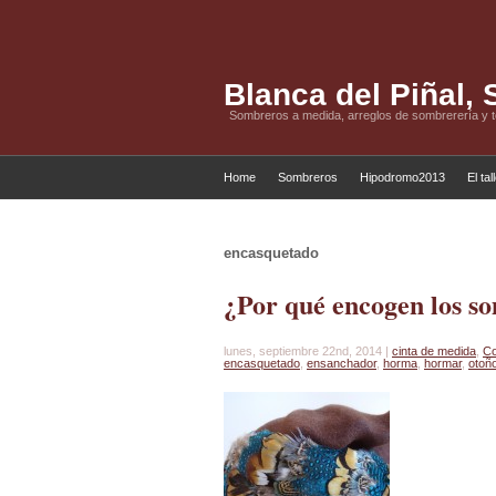
Blanca del Piñal,
Sombreros a medida, arreglos de sombrerería y 
Home
Sombreros
Hipodromo2013
El tal
encasquetado
¿Por qué encogen los s
lunes, septiembre 22nd, 2014 |
cinta de medida
,
Co
encasquetado
,
ensanchador
,
horma
,
hormar
,
otoñ