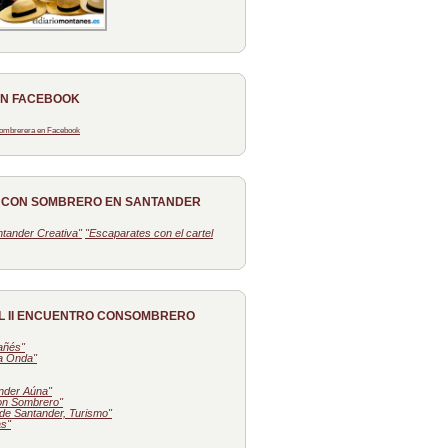
EN FACEBOOK
 Sombrerera en Facebook
O CON SOMBRERO EN SANTANDER
tander Creativa"
"Escaparates con el cartel
L II ENCUENTRO CONSOMBRERO
tañés"
la Onda"
nder Aúna"
on Sombrero"
de Santander, Turismo"
as"