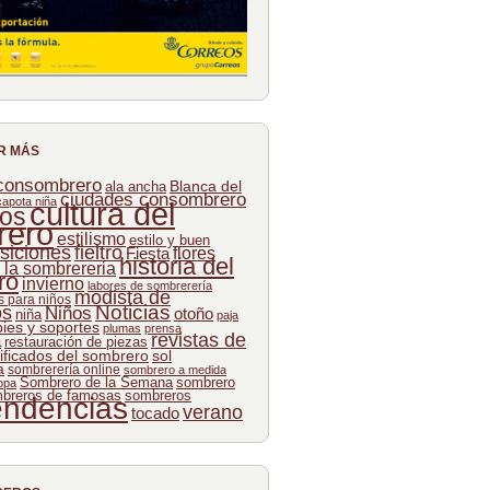
R MÁS
 consombrero
Blanca del
ala ancha
ciudades consombrero
capota niña
cultura del
os
rero
estilismo
estilo y buen
siciones
fieltro
flores
Fiesta
historia del
e la sombrereria
ro
invierno
labores de sombrerería
modista de
 para niños
Noticias
os
Niños
otoño
niña
paja
pies y soportes
plumas
prensa
revistas de
a
restauración de piezas
ificados del sombrero
sol
a
sombrerería online
sombrero a medida
Sombrero de la Semana
sombrero
opa
breros de famosas
sombreros
endencias
verano
tocado