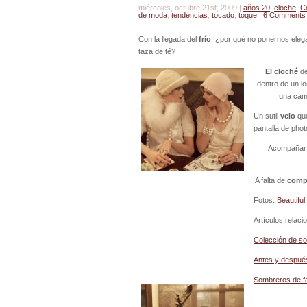
miércoles, octubre 21st, 2009 |
años 20
,
cloche
,
C
de moda
,
tendencias
,
tocado
,
toque
|
6 Comments
Con la llegada del
frío
, ¿por qué no ponernos ele
taza de té?
El cloché
de
dentro de un lo
una cam
Un sutil
velo
que
pantalla de pho
Acompañar 
A falta de
comp
Fotos:
Beautiful
Artículos relaci
Colección de s
Antes y despué
Sombreros de fa