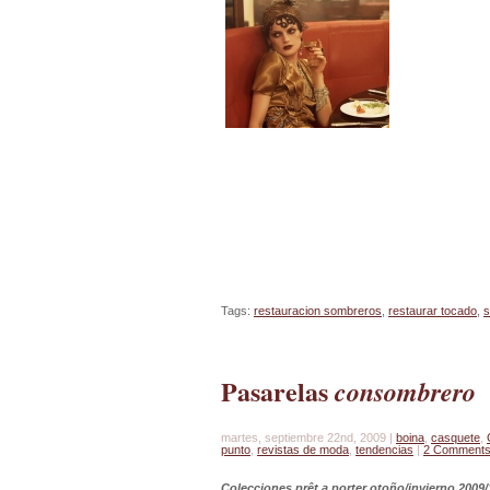
Tags:
restauracion sombreros
,
restaurar tocado
,
s
Pasarelas
consombrero
martes, septiembre 22nd, 2009 |
boina
,
casquete
,
punto
,
revistas de moda
,
tendencias
|
2 Comment
Colecciones prêt a porter otoño/invierno 2009/