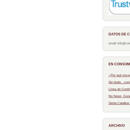
DATOS DE 
email: info@c
EN CONSO
¿Por qué enco
Sin duda…
con
Línea de Conti
No News, Goo
Santa Catalina
ARCHIVO