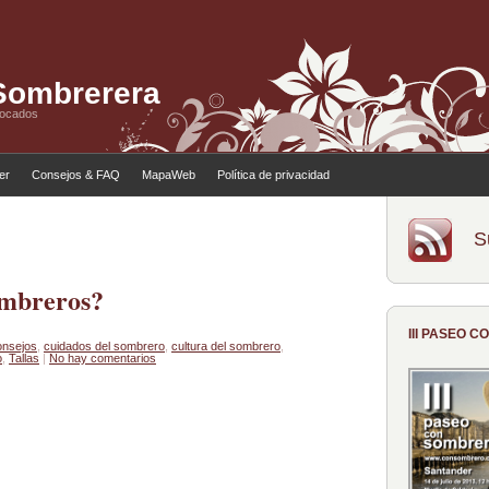
 Sombrerera
tocados
ler
Consejos & FAQ
MapaWeb
Política de privacidad
S
ombreros?
III PASEO 
nsejos
,
cuidados del sombrero
,
cultura del sombrero
,
o
,
Tallas
|
No hay comentarios