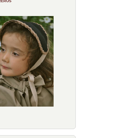
REROS